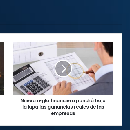
Nueva
regla
financiera
pondrá
bajo
la
lupa
las
ganancias
Nueva regla financiera pondrá bajo
reales
de
la lupa las ganancias reales de las
las
empresas
empresas