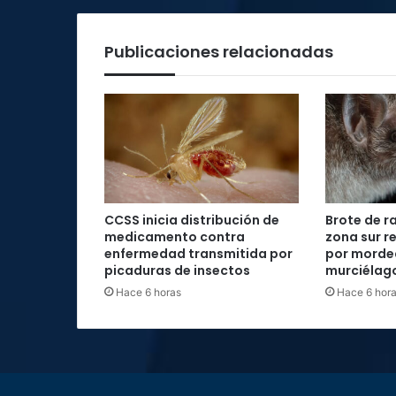
madrugada
Publicaciones relacionadas
CCSS inicia distribución de
Brote de r
medicamento contra
zona sur re
enfermedad transmitida por
por morde
picaduras de insectos
murciélag
Hace 6 horas
Hace 6 hor