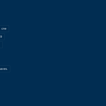
cne
19
haves.