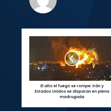
web
El
alto
el
fuego
se
rompe:
Irán
y
Estados
El alto el fuego se rompe: Irán y
Unidos
se
Estados Unidos se disparan en plena
disparan
madrugada
en
plena