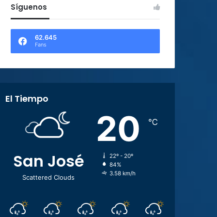
Síguenos
62.645
Fans
El Tiempo
20
℃
San José
22º - 20º
84%
3.58 km/h
Scattered Clouds