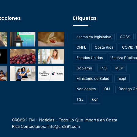
zaciones
Etiquetas
asamblea legislativa
CCSS
CNFL
Costa Rica
COVID-
Estados Unidos
Fuerza Pública
Gobierno
INS
MEP
Ministerio de Salud
mopt
Nacionales
OIJ
Rodrigo C
TSE
ucr
CRC89.1 FM - Noticias - Todo Lo Que Importa en Costa
Rica Contáctanos: info@crc891.com