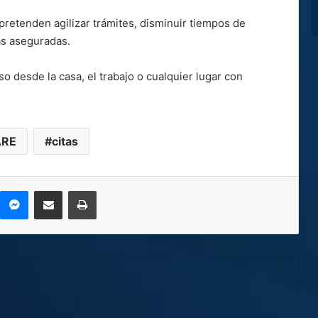
 pretenden agilizar trámites, disminuir tiempos de
as aseguradas.
o desde la casa, el trabajo o cualquier lugar con
ARE
citas
kype
Messenger
Compartir por correo electrónico
Imprimir