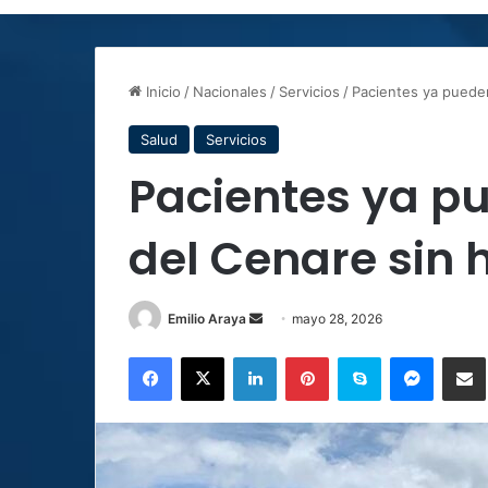
Inicio
/
Nacionales
/
Servicios
/
Pacientes ya pueden
Salud
Servicios
Pacientes ya pu
del Cenare sin h
Send
Emilio Araya
mayo 28, 2026
an
Facebook
X
LinkedIn
Pinterest
Skype
Messen
C
email