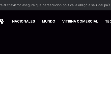
 se suma a la economía circular
HOME
NACIONALES
MUNDO
VITRINA COMERCIAL
TE