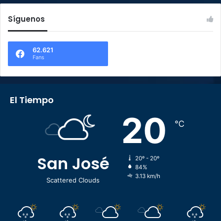
Síguenos
62.621
Fans
El Tiempo
20
℃
San José
20º - 20º
84%
3.13 km/h
Scattered Clouds