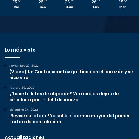
25
25
26
26
28
℃
℃
℃
℃
℃
Vie
Sáb
Dom
Lun
Mar
Lo más visto
noviembre 27, 2022
(Video) Un Cantor «cantó» gol tico con el corazón y se
hizo viral
febrero 26, 2022
¿Tiene billetes de algodón? Vea cuáles dejan de
circular a partir del 1 de marzo
diciembre 24, 2022
¡Revise su lotería! Ya salió el premio mayor del primer
sorteo de consolación
Actualizaciones