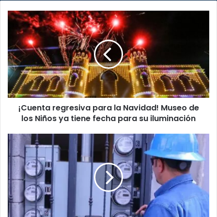
¡Cuenta
regresiva
para
la
Navidad!
Museo
de
los
Niños
¡Cuenta regresiva para la Navidad! Museo de
ya
tiene
los Niños ya tiene fecha para su iluminación
fecha
para
CNFL
su
anuncia
iluminación
cortes
de
luz
este
viernes
en