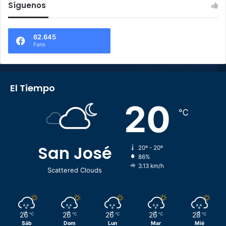
Síguenos
62.645
Fans
El Tiempo
20
℃
San José
20º - 20º
86%
3.13 km/h
Scattered Clouds
26
26
26
26
28
℃
℃
℃
℃
℃
Sáb
Dom
Lun
Mar
Mié