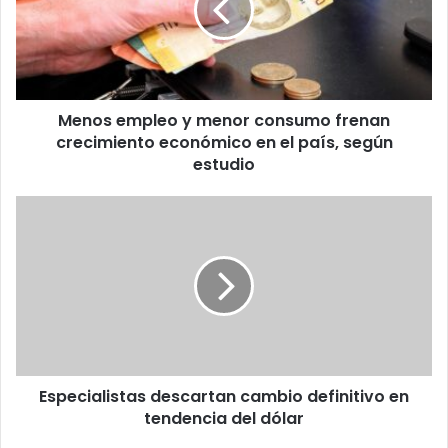
consumo
frenan
crecimiento
económico
en
Menos empleo y menor consumo frenan
el
país,
crecimiento económico en el país, según
según
estudio
estudio
Especialistas
descartan
cambio
definitivo
en
tendencia
del
dólar
Especialistas descartan cambio definitivo en
tendencia del dólar