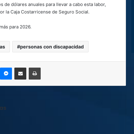
es de dólares anuales para llevar a cabo esta labor,
r la Caja Costarricense de Seguro Social.
 más para 2026.
das
personas con discapacidad
kype
Messenger
Compartir por correo electrónico
Imprimir
jas