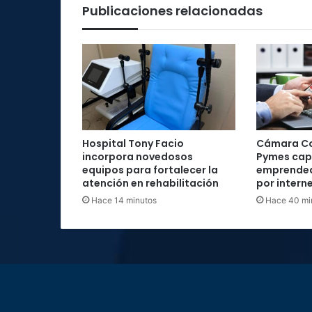
mundial
Publicaciones relacionadas
Hospital Tony Facio
Cámara Co
incorpora novedosos
Pymes cap
equipos para fortalecer la
emprended
atención en rehabilitación
por intern
Hace 14 minutos
Hace 40 mi