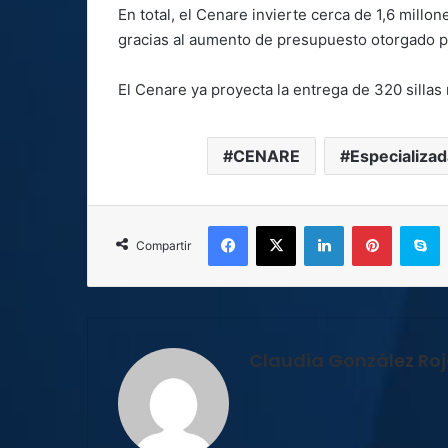
En total, el Cenare invierte cerca de 1,6 millon
gracias al aumento de presupuesto otorgado po
El Cenare ya proyecta la entrega de 320 sillas
CENARE
Especializa
Facebook
X
LinkedIn
Pinterest
S
Compartir
Claudia González Ro