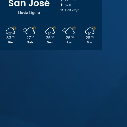
San José
22º - 22º
82%
1.79 km/h
Lluvia Ligera
33
27
25
25
28
℃
℃
℃
℃
℃
Vie
Sáb
Dom
Lun
Mar