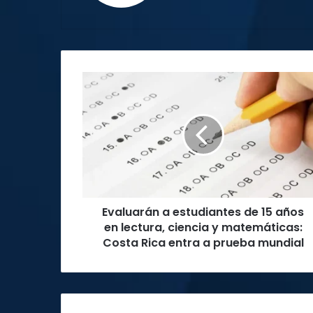
Evaluarán
a
estudiantes
de
15
años
en
lectura,
ciencia
Evaluarán a estudiantes de 15 años
y
matemáticas:
en lectura, ciencia y matemáticas:
Costa
Costa Rica entra a prueba mundial
Rica
entra
a
prueba