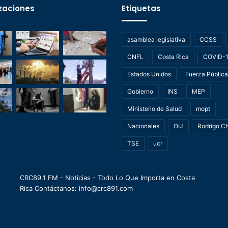
zaciones
Etiquetas
asamblea legislativa
CCSS
CNFL
Costa Rica
COVID-
Estados Unidos
Fuerza Pública
Gobierno
INS
MEP
Ministerio de Salud
mopt
Nacionales
OIJ
Rodrigo C
TSE
ucr
CRC89.1 FM - Noticias - Todo Lo Que Importa en Costa
Rica Contáctanos: info@crc891.com