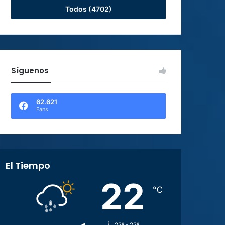
Todos (4702)
Síguenos
62.621
Fans
El Tiempo
22
℃