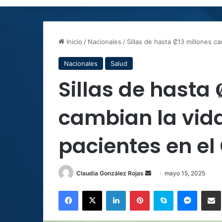
Inicio
/
Nacionales
/
Sillas de hasta ₡13 millones c
Nacionales
Salud
Sillas de hasta 
cambian la vida
pacientes en el
Send
Claudia González Rojas
mayo 15, 2025
an
Facebook
X
LinkedIn
Pinterest
Skype
Messen
C
email