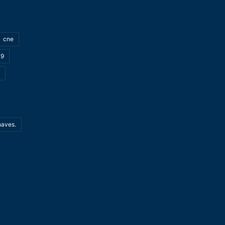
cne
19
haves.