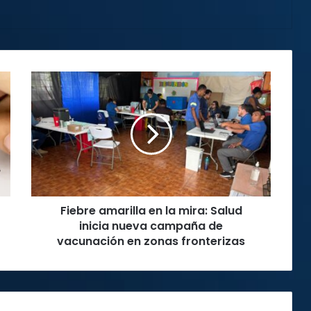
Fiebre
amarilla
en
la
mira:
Salud
inicia
nueva
campaña
Fiebre amarilla en la mira: Salud
de
vacunación
inicia nueva campaña de
en
vacunación en zonas fronterizas
zonas
fronterizas