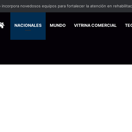
nse de Pymes capacitará a 200 emprendedores para vender por interne
HOME
NACIONALES
MUNDO
VITRINA COMERCIAL
TE