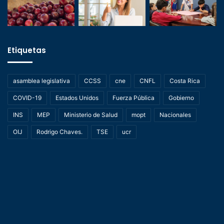
Etiquetas
asamblea legislativa
CCSS
cne
CNFL
Costa Rica
COVID-19
Estados Unidos
Fuerza Pública
Gobierno
INS
MEP
Ministerio de Salud
mopt
Nacionales
OIJ
Rodrigo Chaves.
TSE
ucr