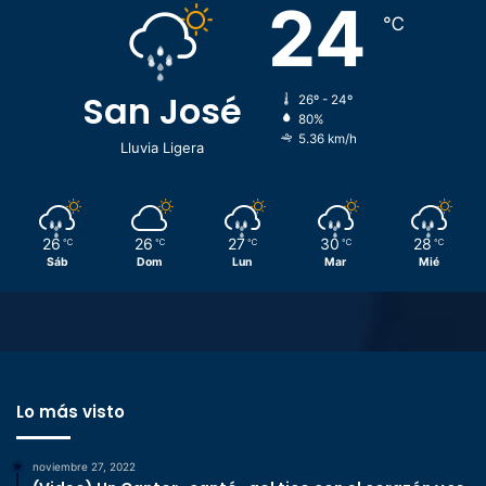
24
℃
San José
26º - 24º
80%
5.36 km/h
Lluvia Ligera
26
26
27
30
28
℃
℃
℃
℃
℃
Sáb
Dom
Lun
Mar
Mié
Lo más visto
noviembre 27, 2022