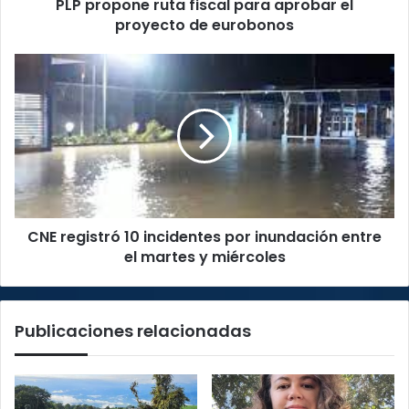
PLP propone ruta fiscal para aprobar el
eurobonos
proyecto de eurobonos
CNE
registró
10
incidentes
por
inundación
entre
el
martes
CNE registró 10 incidentes por inundación entre
y
miércoles
el martes y miércoles
Publicaciones relacionadas