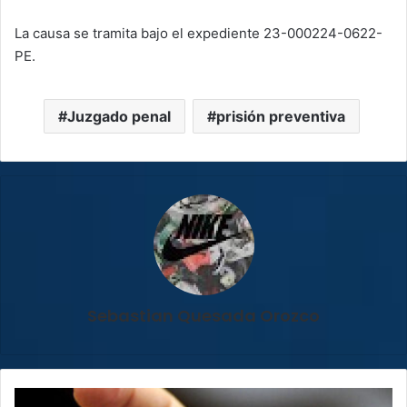
La causa se tramita bajo el expediente 23-000224-0622-
PE.
Juzgado penal
prisión preventiva
Sebastian Quesada Orozco
TSE