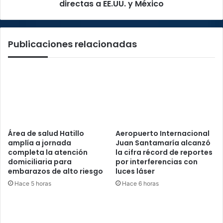
México
directas a EE.UU. y México
Publicaciones relacionadas
Área de salud Hatillo
Aeropuerto Internacional
amplía a jornada
Juan Santamaría alcanzó
completa la atención
la cifra récord de reportes
domiciliaria para
por interferencias con
embarazos de alto riesgo
luces láser
Hace 5 horas
Hace 6 horas