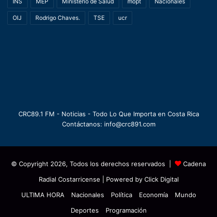
INS
MEP
Ministerio de Salud
mopt
Nacionales
OIJ
Rodrigo Chaves.
TSE
ucr
CRC89.1 FM - Noticias - Todo Lo Que Importa en Costa Rica
Contáctanos: info@crc891.com
© Copyright 2026, Todos los derechos reservados |
Cadena
Radial Costarricense
| Powered by
Click Digital
ULTIMA HORA
Nacionales
Política
Economía
Mundo
Deportes
Programación