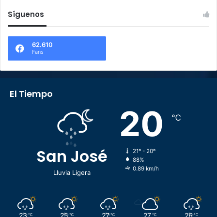
Síguenos
62.610
Fans
El Tiempo
20
℃
San José
21º - 20º
88%
0.89 km/h
Lluvia Ligera
23
25
27
27
26
℃
℃
℃
℃
℃