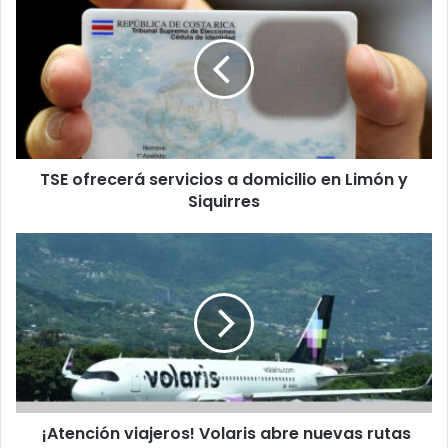
ofrecerá
servicios
a
domicilio
en
Limón
y
Siquirres
TSE ofrecerá servicios a domicilio en Limón y
Siquirres
¡Atención
viajeros!
Volaris
abre
nuevas
rutas
directas
a
EE.UU.
¡Atención viajeros! Volaris abre nuevas rutas
y