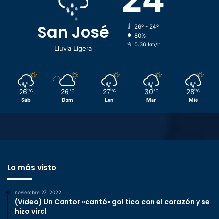
San José
26º - 24º
80%
5.36 km/h
Lluvia Ligera
26
26
27
30
28
℃
℃
℃
℃
℃
Sáb
Dom
Lun
Mar
Mié
Lo más visto
noviembre 27, 2022
(Video) Un Cantor «cantó» gol tico con el corazón y se
hizo viral