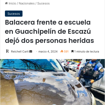
Inicio
/
Nacionales
/
Sucesos
Sucesos
Balacera frente a escuela
en Guachipelín de Escazú
dejó dos personas heridas
Send
Reichell Carit
marzo 4, 2024
591
1 minuto de lectura
an
email