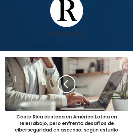
Reichell Carit
Costa
Rica
destaca
en
América
Latina
en
teletrabajo,
pero
Costa Rica destaca en América Latina en
enfrenta
desafíos
teletrabajo, pero enfrenta desafíos de
de
ciberseguridad en ascenso, según estudio