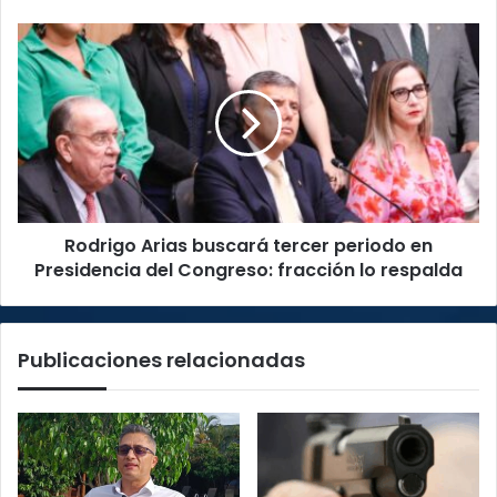
ciberseguridad
en
Rodrigo
ascenso,
Arias
según
buscará
estudio
tercer
periodo
en
Presidencia
del
Congreso:
Rodrigo Arias buscará tercer periodo en
fracción
lo
Presidencia del Congreso: fracción lo respalda
respalda
Publicaciones relacionadas