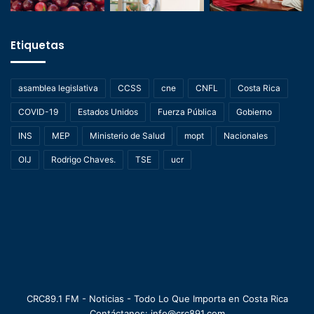
Etiquetas
asamblea legislativa
CCSS
cne
CNFL
Costa Rica
COVID-19
Estados Unidos
Fuerza Pública
Gobierno
INS
MEP
Ministerio de Salud
mopt
Nacionales
OIJ
Rodrigo Chaves.
TSE
ucr
CRC89.1 FM - Noticias - Todo Lo Que Importa en Costa Rica
Contáctanos: info@crc891.com