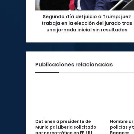
trabaja
en
Segundo día del juicio a Trump: juez
la
elección
trabaja en la elección del jurado tras
del
una jornada inicial sin resultados
jurado
tras
una
jornada
inicial
Publicaciones relacionadas
sin
resultados
Detienen a presidente de
Hombre ar
Municipal Liberia solicitado
policías y
por narcotráfico en EE. UU.
Bagaces