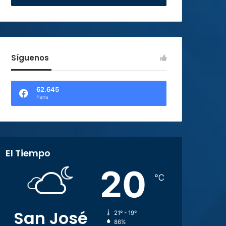
Síguenos
62.645
Fans
El Tiempo
20
℃
San José
21º - 19º
86%