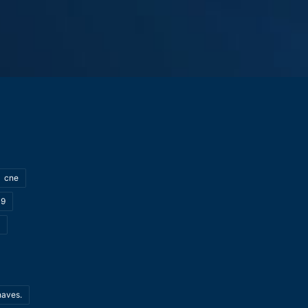
cne
19
haves.