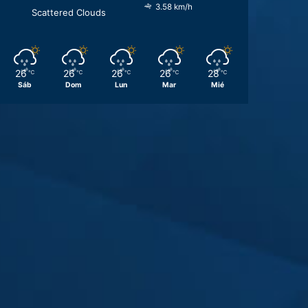
3.58 km/h
Scattered Clouds
26
26
26
26
28
℃
℃
℃
℃
℃
Sáb
Dom
Lun
Mar
Mié