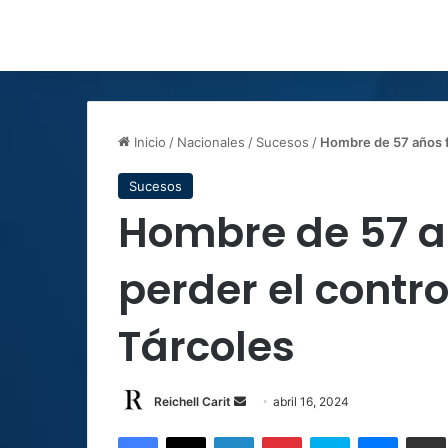
Inicio
/
Nacionales
/
Sucesos
/
Hombre de 57 años fa
Sucesos
Hombre de 57 añ
perder el contro
Tárcoles
Send
Reichell Carit
abril 16, 2024
an
Facebook
X
LinkedIn
Pinterest
Skype
Messen
C