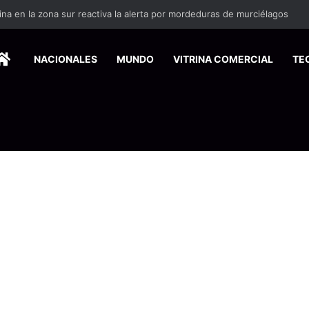
ina en la zona sur reactiva la alerta por mordeduras de murciélagos
HOME
NACIONALES
MUNDO
VITRINA COMERCIAL
TE