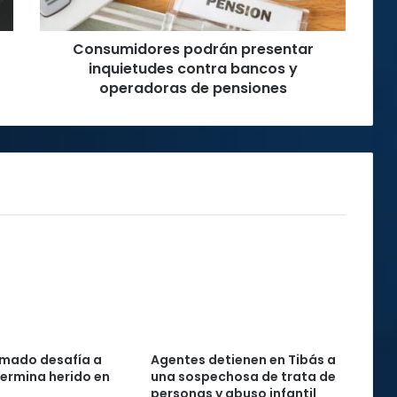
operadoras
de
Consumidores podrán presentar
pensiones
inquietudes contra bancos y
operadoras de pensiones
mado desafía a
Agentes detienen en Tibás a
 termina herido en
una sospechosa de trata de
personas y abuso infantil