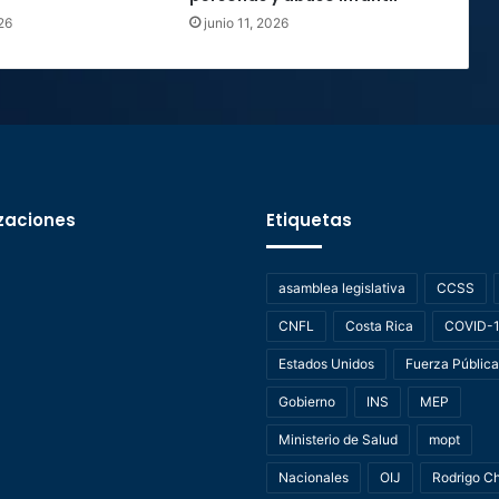
26
junio 11, 2026
zaciones
Etiquetas
asamblea legislativa
CCSS
CNFL
Costa Rica
COVID-
Estados Unidos
Fuerza Pública
Gobierno
INS
MEP
Ministerio de Salud
mopt
Nacionales
OIJ
Rodrigo C