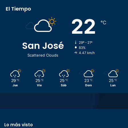
El Tiempo
22
℃
San José
29º - 21º
83%
4.47 km/h
Scattered Clouds
29
25
25
23
25
℃
℃
℃
℃
℃
Jue
Vie
Sáb
Dom
Lun
Lo más visto