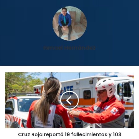
Ismael Hernández
Cruz
Roja
reportó
19
fallecimientos
y
103
traslados
en
Cruz Roja reportó 19 fallecimientos y 103
condición