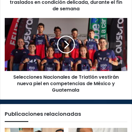
delicada,
traslados en condición delicada, durante el fin
durante
de semana
el
fin
Selecciones
de
Nacionales
semana
de
Triatlón
vestirán
nueva
piel
en
competencias
Selecciones Nacionales de Triatlón vestirán
de
México
nueva piel en competencias de México y
y
Guatemala
Guatemala
Publicaciones relacionadas