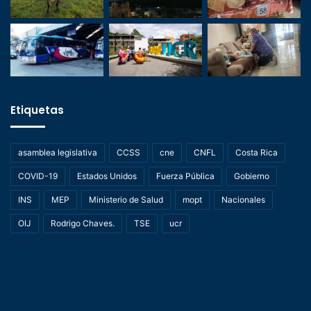
Etiquetas
asamblea legislativa
CCSS
cne
CNFL
Costa Rica
COVID-19
Estados Unidos
Fuerza Pública
Gobierno
INS
MEP
Ministerio de Salud
mopt
Nacionales
OIJ
Rodrigo Chaves.
TSE
ucr