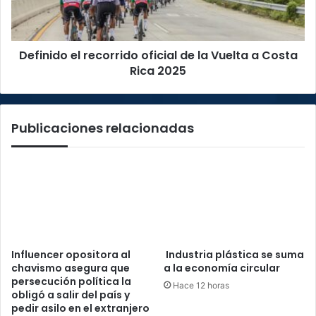
Vuelta
a
Costa
Definido el recorrido oficial de la Vuelta a Costa
Rica
2025
Rica 2025
Publicaciones relacionadas
Influencer opositora al
Industria plástica se suma
chavismo asegura que
a la economía circular
persecución política la
Hace 12 horas
obligó a salir del país y
pedir asilo en el extranjero