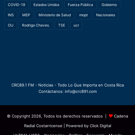
COVID-19
Estados Unidos
Fuerza Pública
Gobierno
INS
MEP
Ministerio de Salud
mopt
Nacionales
OIJ
Rodrigo Chaves.
TSE
ucr
CRC89.1 FM - Noticias - Todo Lo Que Importa en Costa Rica
Contáctanos: info@crc891.com
© Copyright 2026, Todos los derechos reservados |
Cadena
Radial Costarricense
| Powered by
Click Digital