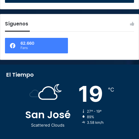
Síguenos
62.660
Fans
El Tiempo
19
℃
San José
27º - 19º
89%
3.58 km/h
Scattered Clouds