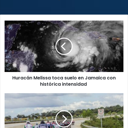
Huracán
Melissa
toca
suelo
en
Jamaica
con
histórica
intensidad
Huracán Melissa toca suelo en Jamaica con
histórica intensidad
Definido
el
recorrido
oficial
de
la