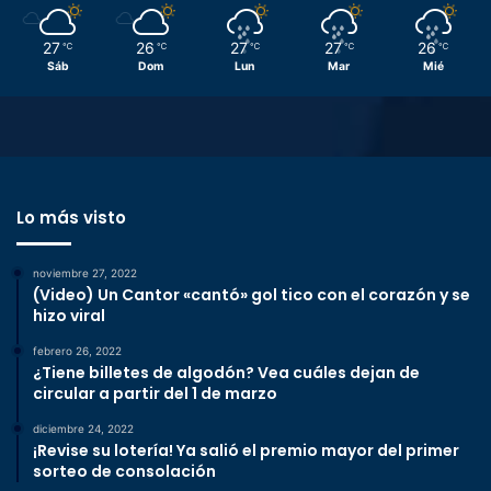
27
26
27
27
26
℃
℃
℃
℃
℃
Sáb
Dom
Lun
Mar
Mié
Lo más visto
noviembre 27, 2022
(Video) Un Cantor «cantó» gol tico con el corazón y se
hizo viral
febrero 26, 2022
¿Tiene billetes de algodón? Vea cuáles dejan de
circular a partir del 1 de marzo
diciembre 24, 2022
¡Revise su lotería! Ya salió el premio mayor del primer
sorteo de consolación