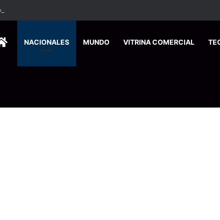
ados ingresan a hospital de Nicoya y matan a paciente a balazos
HOME
NACIONALES
MUNDO
VITRINA COMERCIAL
TE