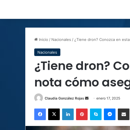
Inicio
/
Nacionales
/
¿Tiene dron? Conozca en esta
Nacionales
¿Tiene dron? C
nota cómo aseg
Send
Claudia González Rojas
enero 17, 2025
an
Facebook
X
LinkedIn
Pinterest
Skype
Messen
C
email