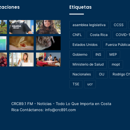
zaciones
Etiquetas
asamblea legislativa
CCSS
CNFL
Costa Rica
COVID-
Estados Unidos
Fuerza Pública
Gobierno
INS
MEP
Ministerio de Salud
mopt
Nacionales
OIJ
Rodrigo C
TSE
ucr
CRC89.1 FM - Noticias - Todo Lo Que Importa en Costa
Rica Contáctanos: info@crc891.com