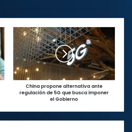
China
propone
alternativa
ante
regulación
de
5G
que
busca
China propone alternativa ante
imponer
el
regulación de 5G que busca imponer
Gobierno
el Gobierno