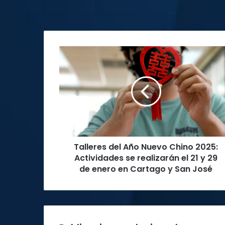
Talleres
del
Año
Nuevo
Chino
2025:
Actividades
se
realizarán
Talleres del Año Nuevo Chino 2025:
el
21
Actividades se realizarán el 21 y 29
y
de enero en Cartago y San José
29
de
enero
en
Cartago