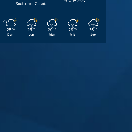
4.92 km/h
Scattered Clouds
25
25
29
28
28
℃
℃
℃
℃
℃
Dom
Lun
Mar
Mié
Jue