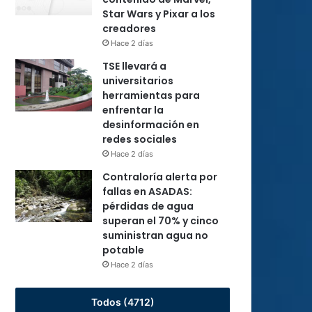
Star Wars y Pixar a los
creadores
Hace 2 días
TSE llevará a
universitarios
herramientas para
enfrentar la
desinformación en
redes sociales
Hace 2 días
Contraloría alerta por
fallas en ASADAS:
pérdidas de agua
superan el 70% y cinco
suministran agua no
potable
Hace 2 días
Todos (4712)