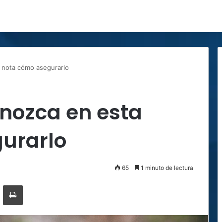
 nota cómo asegurarlo
onozca en esta
urarlo
65
1 minuto de lectura
ger
ompartir por correo electrónico
Imprimir