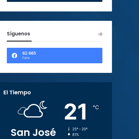
Síguenos
62.665
Fans
El Tiempo
21
℃
San José
25º - 20º
81%