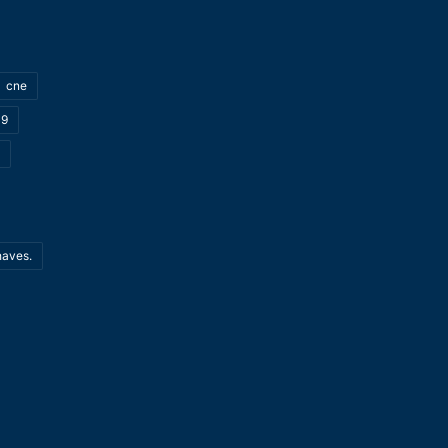
cne
19
haves.