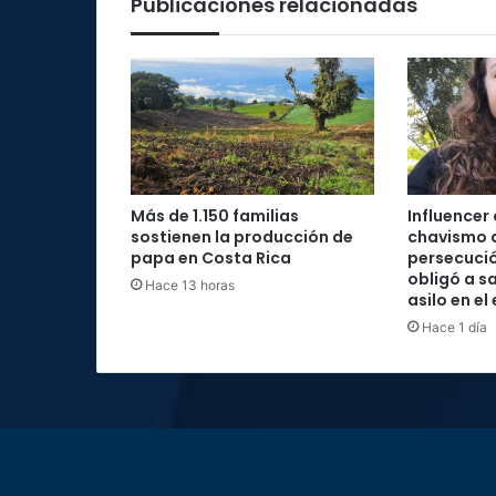
Publicaciones relacionadas
y
San
José
Más de 1.150 familias
Influencer
sostienen la producción de
chavismo 
papa en Costa Rica
persecució
obligó a sa
Hace 13 horas
asilo en el
Hace 1 día