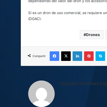
dependiendo del valor del dron y los accesori
Si es un dron de uso comercial, se requiere un
(DGAC).
Drones
Facebook
X
LinkedIn
Pinterest
S
Compartir
Claudia González Ro