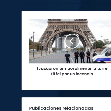
Evacuaron
temporalmente
la
torre
Eiffel
por
un
incendio
Evacuaron temporalmente la torre
Eiffel por un incendio
Publicaciones relacionadas