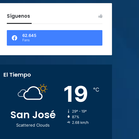
Síguenos
62.645
Fans
El Tiempo
19
℃
San José
29º - 19º
87%
2.68 km/h
Scattered Clouds