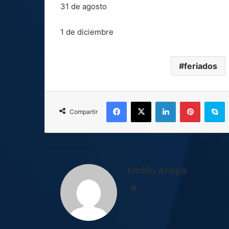
31 de agosto
1 de diciembre
feriados
Facebook
X
LinkedIn
Pinterest
S
Compartir
Emilio Araya
Sitio
web