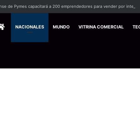
nse de Pymes capacitará a 200 emprendedores para vender por interne
HOME
NACIONALES
MUNDO
VITRINA COMERCIAL
TE