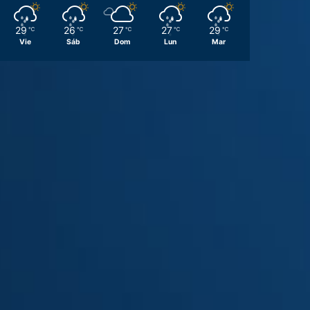
29
26
27
27
29
℃
℃
℃
℃
℃
Vie
Sáb
Dom
Lun
Mar