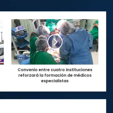
Convenio
entre
cuatro
instituciones
reforzará
la
formación
de
médicos
Convenio entre cuatro instituciones
especialistas
reforzará la formación de médicos
especialistas