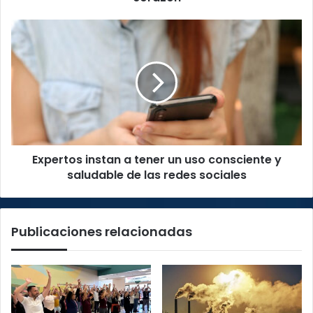
del
corazón
Expertos
instan
a
tener
un
uso
consciente
y
saludable
Expertos instan a tener un uso consciente y
de
las
saludable de las redes sociales
redes
sociales
Publicaciones relacionadas