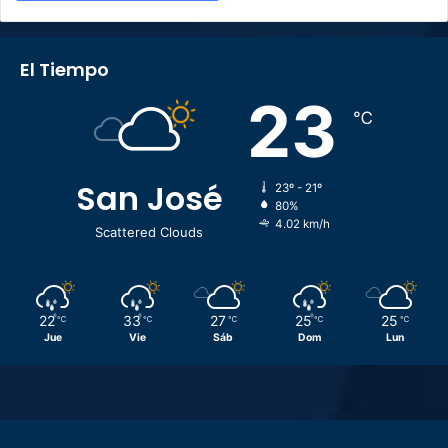
El Tiempo
23
℃
San José
23º - 21º
80%
4.02 km/h
Scattered Clouds
22
33
27
25
25
℃
℃
℃
℃
℃
Jue
Vie
Sáb
Dom
Lun