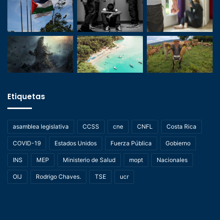
Etiquetas
asamblea legislativa
CCSS
cne
CNFL
Costa Rica
COVID-19
Estados Unidos
Fuerza Pública
Gobierno
INS
MEP
Ministerio de Salud
mopt
Nacionales
OIJ
Rodrigo Chaves.
TSE
ucr