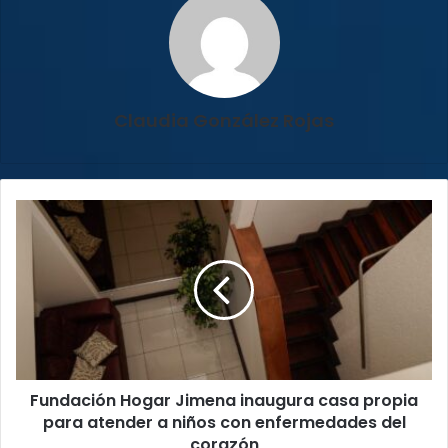
Claudia González Rojas
Fundación
Hogar
Jimena
inaugura
casa
propia
para
atender
a
Fundación Hogar Jimena inaugura casa propia
niños
con
para atender a niños con enfermedades del
enfermedades
corazón