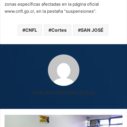
zonas específicas afectadas en la página oficial
www.cnfl.go.cr, en la pestaña “suspensiones”.
CNFL
Cortes
SAN JOSÉ
Claudia González Rojas
San
Ramón