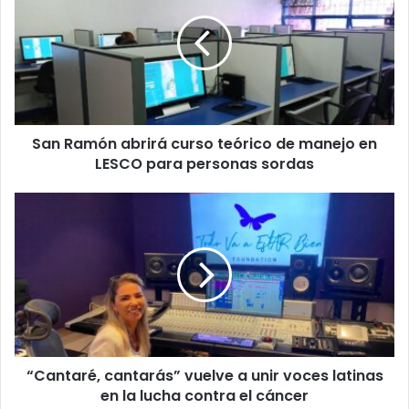
abrirá
curso
teórico
de
manejo
en
LESCO
San Ramón abrirá curso teórico de manejo en
para
personas
LESCO para personas sordas
sordas
“Cantaré,
cantarás”
vuelve
a
unir
voces
latinas
en
la
“Cantaré, cantarás” vuelve a unir voces latinas
lucha
contra
en la lucha contra el cáncer