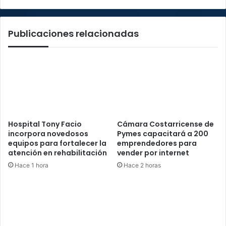
el
cáncer
Publicaciones relacionadas
Hospital Tony Facio
Cámara Costarricense de
incorpora novedosos
Pymes capacitará a 200
equipos para fortalecer la
emprendedores para
atención en rehabilitación
vender por internet
Hace 1 hora
Hace 2 horas