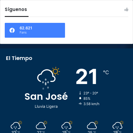
Síguenos
62.621
Fans
El Tiempo
21
℃
San José
23º - 20º
85%
3.58 km/h
Lluvia Ligera
33
27
25
25
28
℃
℃
℃
℃
℃