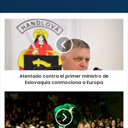
Atentado
contra
el
primer
ministro
de
Eslovaquia
conmociona
a
Atentado contra el primer ministro de
Europa
Eslovaquia conmociona a Europa
El
Colegio
La
Asunción
de
Pérez