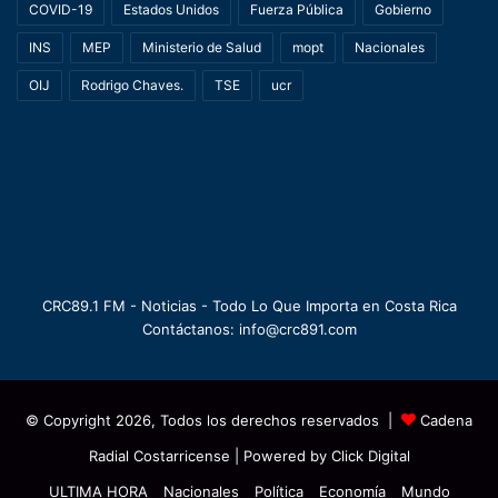
COVID-19
Estados Unidos
Fuerza Pública
Gobierno
INS
MEP
Ministerio de Salud
mopt
Nacionales
OIJ
Rodrigo Chaves.
TSE
ucr
CRC89.1 FM - Noticias - Todo Lo Que Importa en Costa Rica
Contáctanos: info@crc891.com
© Copyright 2026, Todos los derechos reservados |
Cadena
Radial Costarricense
| Powered by
Click Digital
ULTIMA HORA
Nacionales
Política
Economía
Mundo