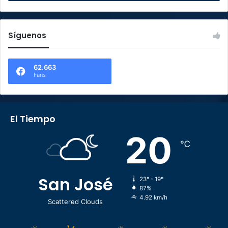
Síguenos
62.663
Fans
El Tiempo
20
℃
San José
23º - 19º
87%
4.92 km/h
Scattered Clouds