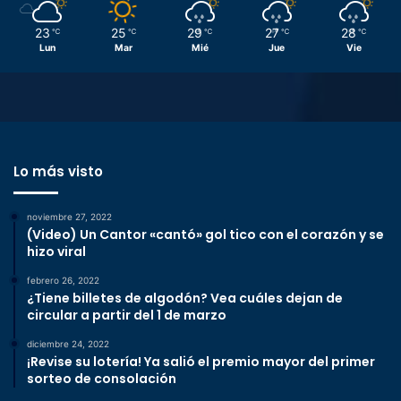
23
25
29
27
28
℃
℃
℃
℃
℃
Lun
Mar
Mié
Jue
Vie
Lo más visto
noviembre 27, 2022
(Video) Un Cantor «cantó» gol tico con el corazón y se
hizo viral
febrero 26, 2022
¿Tiene billetes de algodón? Vea cuáles dejan de
circular a partir del 1 de marzo
diciembre 24, 2022
¡Revise su lotería! Ya salió el premio mayor del primer
sorteo de consolación