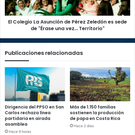
Zeledón
es
sede
El Colegio La Asunción de Pérez Zeledón es sede
de
"Érase
de "Érase una vez… Territorio"
una
vez…
Territorio"
Publicaciones relacionadas
Dirigencia del PPSO en San
Más de 1.150 familias
Carlos rechaza línea
sostienen la producción
partidaria en airada
de papa en Costa Rica
asamblea
Hace 2 días
Hace 9 horas