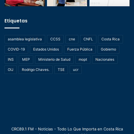
Etiquetas
asamblea legislativa
CCSS
cne
CNFL
Costa Rica
COVID-19
Estados Unidos
Fuerza Pública
Gobierno
INS
MEP
Ministerio de Salud
mopt
Nacionales
OIJ
Rodrigo Chaves.
TSE
ucr
CRC89.1 FM - Noticias - Todo Lo Que Importa en Costa Rica