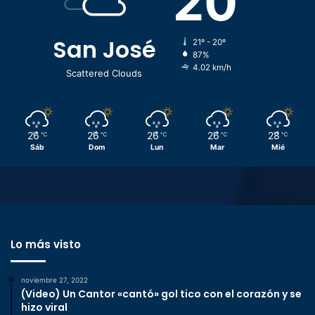
20
San José
21º - 20º
87%
4.02 km/h
Scattered Clouds
26
26
26
26
28
℃
℃
℃
℃
℃
Sáb
Dom
Lun
Mar
Mié
Lo más visto
noviembre 27, 2022
(Video) Un Cantor «cantó» gol tico con el corazón y se
hizo viral