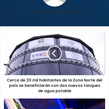
Claudia González Rojas
Cerca
de
20
mil
habitantes
de
la
Zona
Norte
Cerca de 20 mil habitantes de la Zona Norte del
del
país
país se beneficiarán con dos nuevos tanques
se
de agua potable
beneficiarán
con
¿Le
dos
apasiona