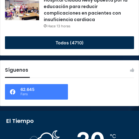
Hospital Ciudad Neily apuesta por la
educación para reducir
complicaciones en pacientes con
insuficiencia cardiaca
Hace 13 horas
Todos (4710)
Síguenos
62.645
Fans
El Tiempo
℃