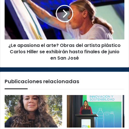
nuevos
el
tanques
arte?
de
Obras
agua
del
potable
artista
plástico
Carlos
¿Le apasiona el arte? Obras del artista plástico
Hiller
se
Carlos Hiller se exhibirán hasta finales de junio
exhibirán
en San José
hasta
finales
de
Publicaciones relacionadas
junio
en
San
José