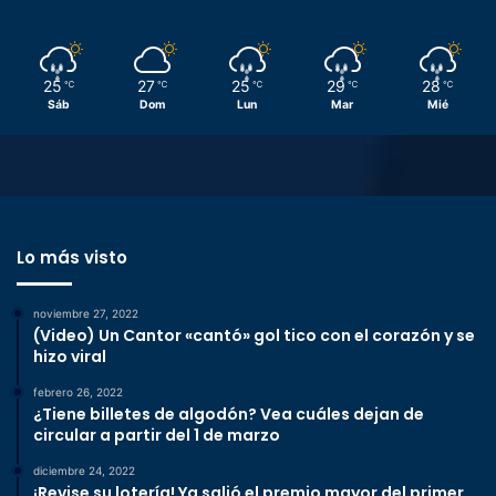
25
27
25
29
28
℃
℃
℃
℃
℃
Sáb
Dom
Lun
Mar
Mié
Lo más visto
noviembre 27, 2022
(Video) Un Cantor «cantó» gol tico con el corazón y se
hizo viral
febrero 26, 2022
¿Tiene billetes de algodón? Vea cuáles dejan de
circular a partir del 1 de marzo
diciembre 24, 2022
¡Revise su lotería! Ya salió el premio mayor del primer