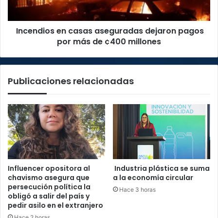
más
de
Incendios en casas aseguradas dejaron pagos
¢400
millones
por más de ¢400 millones
Publicaciones relacionadas
Influencer opositora al
Industria plástica se suma
chavismo asegura que
a la economía circular
persecución política la
Hace 3 horas
obligó a salir del país y
pedir asilo en el extranjero
Hace 2 horas