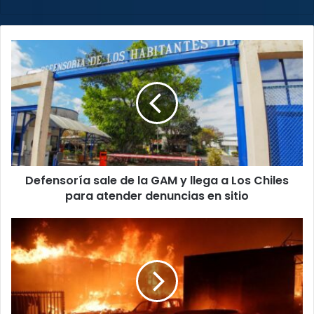
Defensoría
sale
de
la
GAM
y
llega
a
Los
Defensoría sale de la GAM y llega a Los Chiles
Chiles
para
para atender denuncias en sitio
atender
denuncias
Incendios
en
en
sitio
casas
aseguradas
dejaron
pagos
por