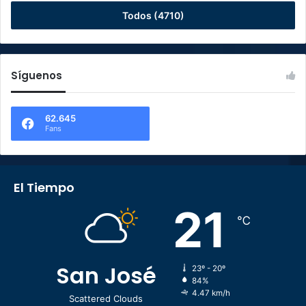
Todos (4710)
Síguenos
62.645
Fans
El Tiempo
21
℃
San José
23º - 20º
84%
4.47 km/h
Scattered Clouds