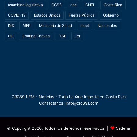
asamblea legislativa
CCSS
cne
CNFL
Costa Rica
COVID-19
Estados Unidos
Fuerza Pública
Gobierno
INS
MEP
Ministerio de Salud
mopt
Nacionales
OIJ
Rodrigo Chaves.
TSE
ucr
CRC89.1 FM - Noticias - Todo Lo Que Importa en Costa Rica
Contáctanos: info@crc891.com
© Copyright 2026, Todos los derechos reservados |
Cadena