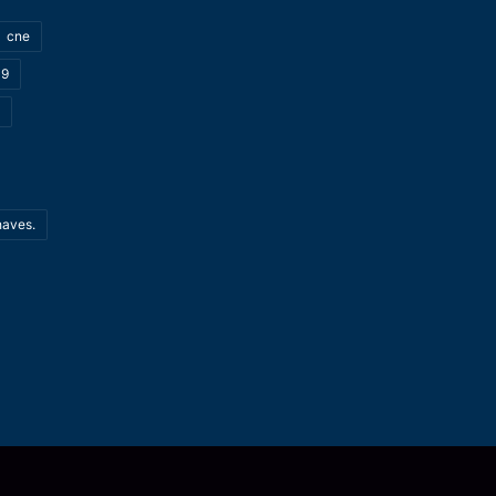
cne
19
haves.