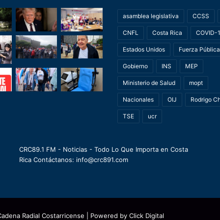
asamblea legislativa
CCSS
CNFL
Costa Rica
COVID-
Estados Unidos
Fuerza Pública
Gobierno
INS
MEP
Ministerio de Salud
mopt
Nacionales
OIJ
Rodrigo C
TSE
ucr
CRC89.1 FM - Noticias - Todo Lo Que Importa en Costa
Rica Contáctanos: info@crc891.com
Cadena Radial Costarricense
| Powered by
Click Digital