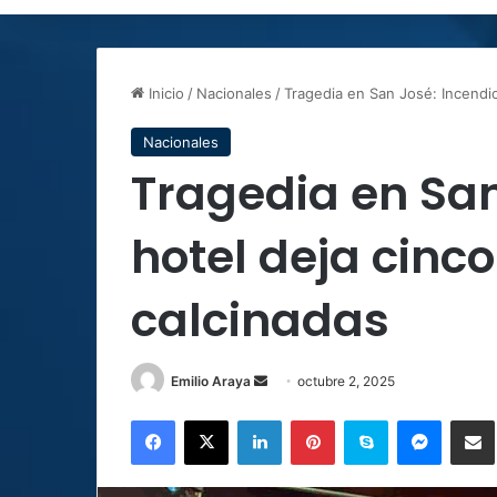
Inicio
/
Nacionales
/
Tragedia en San José: Incendio
Nacionales
Tragedia en San
hotel deja cinc
calcinadas
Send
Emilio Araya
octubre 2, 2025
an
Facebook
X
LinkedIn
Pinterest
Skype
Messen
C
email