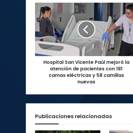
Hospital
San
Vicente
Paúl
mejoró
la
atención
de
pacientes
Hospital San Vicente Paúl mejoró la
con
181
atención de pacientes con 181
camas
camas eléctricas y 58 camillas
eléctricas
nuevas
y
58
camillas
nuevas
Publicaciones relacionadas