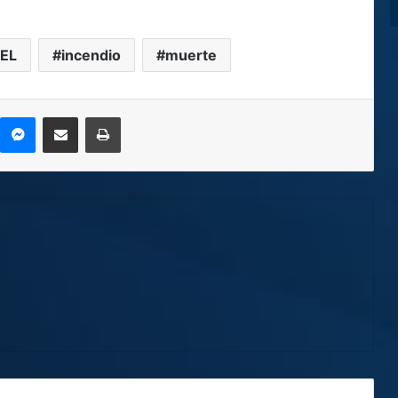
EL
incendio
muerte
kype
Messenger
Compartir por correo electrónico
Imprimir