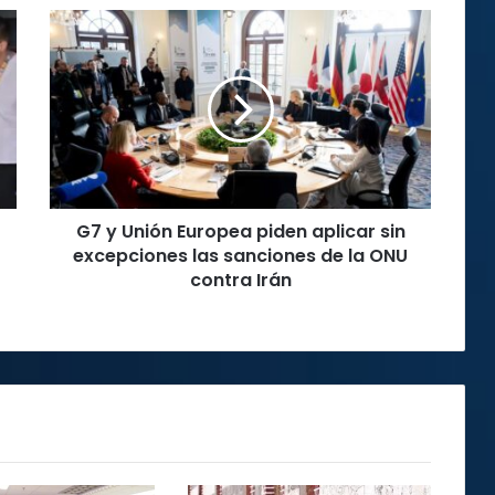
G7
y
Unión
Europea
piden
aplicar
sin
excepciones
las
G7 y Unión Europea piden aplicar sin
sanciones
de
excepciones las sanciones de la ONU
la
contra Irán
ONU
contra
Irán