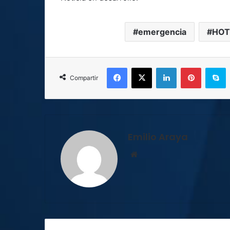
emergencia
HOT
Facebook
X
LinkedIn
Pinterest
S
Compartir
Emilio Araya
Sitio
web