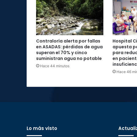
Contraloría alerta por fallas
Hospital C
en ASADAS: pérdidas de agua
apuesta po
superan el 70% y cinco
para reduc
suministran agua no potable
en pacient
insuficien
Hace 44 minutos
Hace 46 mi
Lo más visto
Actuali