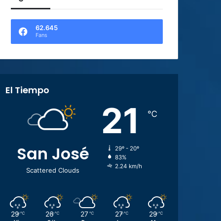
62.645
Fans
El Tiempo
21
℃
San José
29º - 20º
83%
2.24 km/h
Scattered Clouds
29
26
27
27
29
℃
℃
℃
℃
℃