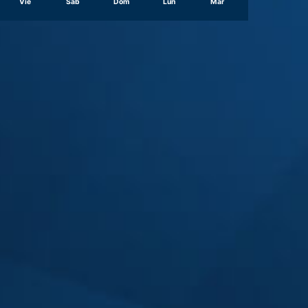
Vie
Sáb
Dom
Lun
Mar