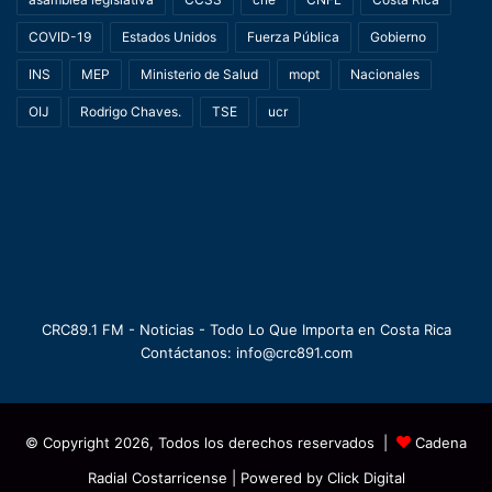
COVID-19
Estados Unidos
Fuerza Pública
Gobierno
INS
MEP
Ministerio de Salud
mopt
Nacionales
OIJ
Rodrigo Chaves.
TSE
ucr
CRC89.1 FM - Noticias - Todo Lo Que Importa en Costa Rica
Contáctanos: info@crc891.com
© Copyright 2026, Todos los derechos reservados |
Cadena
Radial Costarricense
| Powered by
Click Digital