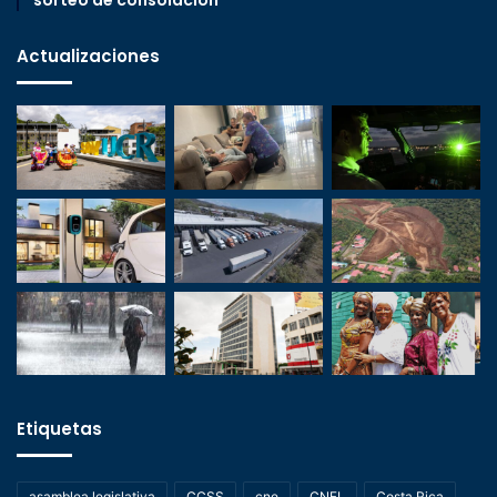
sorteo de consolación
Actualizaciones
Etiquetas
asamblea legislativa
CCSS
cne
CNFL
Costa Rica