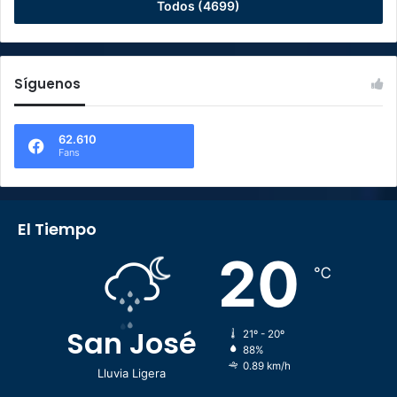
Todos (4699)
Síguenos
62.610
Fans
El Tiempo
20
℃
San José
21º - 20º
88%
0.89 km/h
Lluvia Ligera