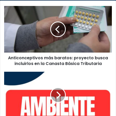
Anticonceptivos
más
baratos:
proyecto
busca
incluirlos
en
la
Canasta
Anticonceptivos más baratos: proyecto busca
Básica
Tributaria
incluirlos en la Canasta Básica Tributaria
Infórmese
aquí
sobre
las
noticias
del
ambiente
comercial