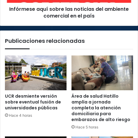
en
Infórmese aquí sobre las noticias del ambiente
el
país
comercial en el país
Publicaciones relacionadas
UCR desmiente versión
Área de salud Hatillo
sobre eventual fusión de
amplía a jornada
universidades públicas
completa la atención
domiciliaria para
Hace 4 horas
embarazos de alto riesgo
Hace 5 horas