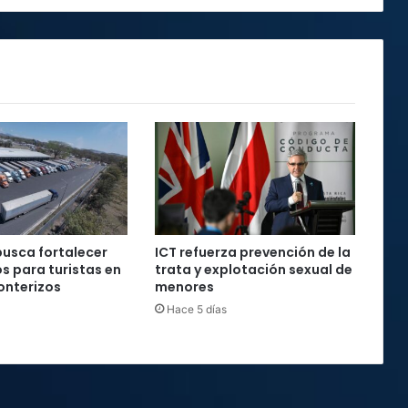
productos
usca fortalecer
ICT refuerza prevención de la
os para turistas en
trata y explotación sexual de
onterizos
menores
Hace 5 días