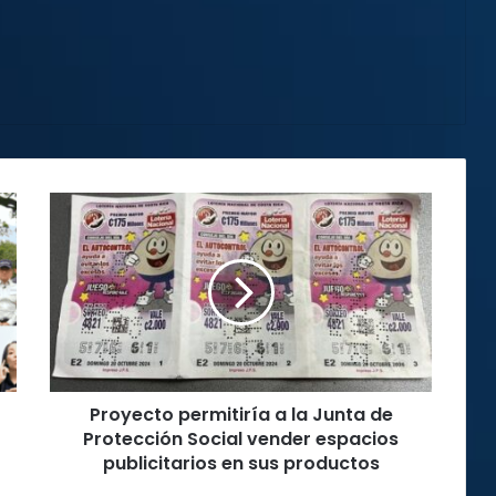
Proyecto
permitiría
a
la
Junta
de
Protección
Social
vender
Proyecto permitiría a la Junta de
espacios
publicitarios
Protección Social vender espacios
en
publicitarios en sus productos
sus