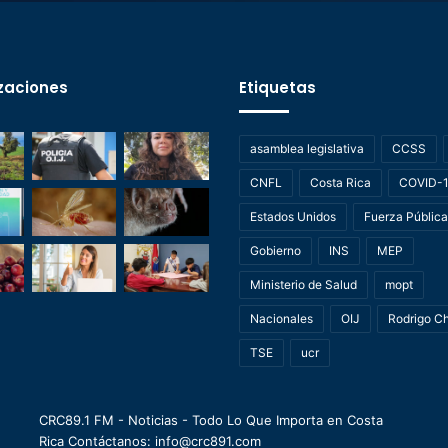
zaciones
Etiquetas
asamblea legislativa
CCSS
CNFL
Costa Rica
COVID-
Estados Unidos
Fuerza Pública
Gobierno
INS
MEP
Ministerio de Salud
mopt
Nacionales
OIJ
Rodrigo C
TSE
ucr
CRC89.1 FM - Noticias - Todo Lo Que Importa en Costa
Rica Contáctanos: info@crc891.com