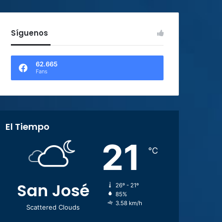
Síguenos
62.665
Fans
El Tiempo
21
℃
San José
26º - 21º
85%
3.58 km/h
Scattered Clouds