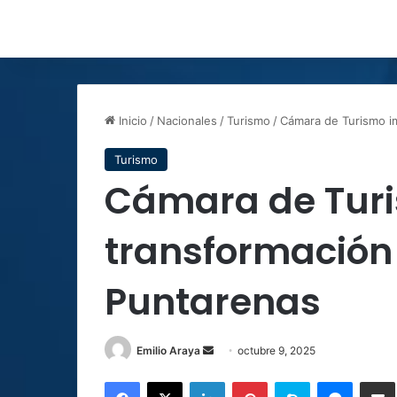
Inicio
/
Nacionales
/
Turismo
/
Cámara de Turismo i
Turismo
Cámara de Tur
transformación
Puntarenas
Send
Emilio Araya
octubre 9, 2025
an
Facebook
X
LinkedIn
Pinterest
Skype
Messen
C
email