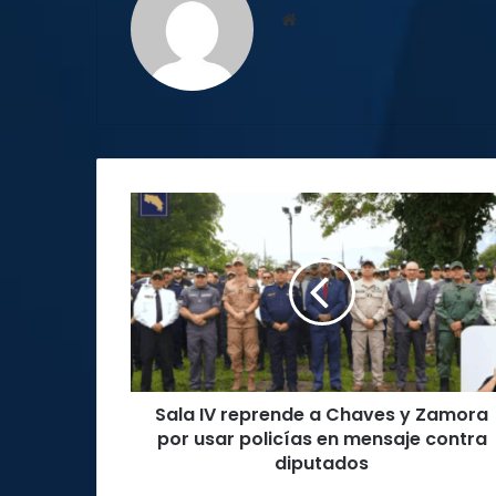
Sitio
web
Sala
IV
reprende
a
Chaves
y
Zamora
por
usar
Sala IV reprende a Chaves y Zamora
policías
en
por usar policías en mensaje contra
mensaje
diputados
contra