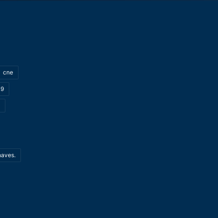
cne
19
haves.