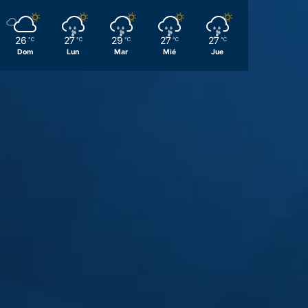
26
27
29
27
27
℃
℃
℃
℃
℃
Dom
Lun
Mar
Mié
Jue