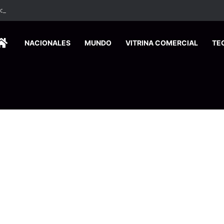
ados ingresan a hospital de Nicoya y matan a paciente a balazos
HOME
NACIONALES
MUNDO
VITRINA COMERCIAL
TE