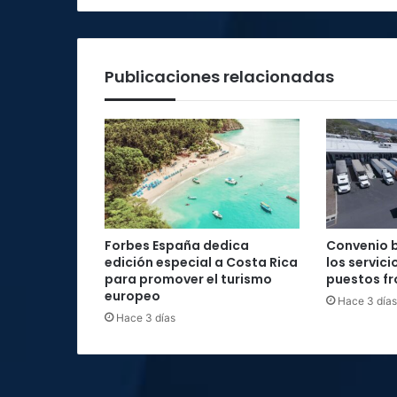
diputados
Publicaciones relacionadas
Forbes España dedica
Convenio b
edición especial a Costa Rica
los servici
para promover el turismo
puestos fr
europeo
Hace 3 días
Hace 3 días