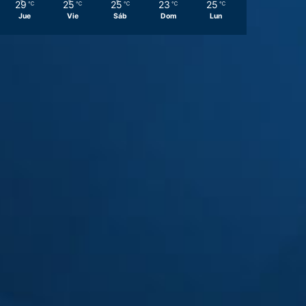
29
25
25
23
25
℃
℃
℃
℃
℃
Jue
Vie
Sáb
Dom
Lun