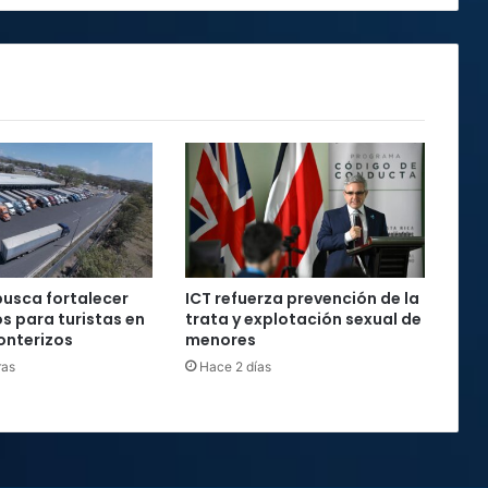
usca fortalecer
ICT refuerza prevención de la
os para turistas en
trata y explotación sexual de
onterizos
menores
ras
Hace 2 días