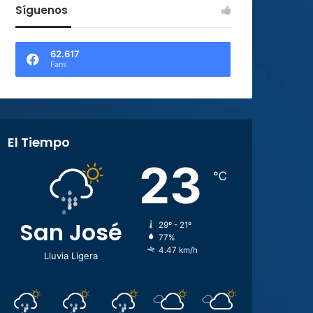
Síguenos
62.617
Fans
El Tiempo
23
℃
San José
29º - 21º
77%
4.47 km/h
Lluvia Ligera