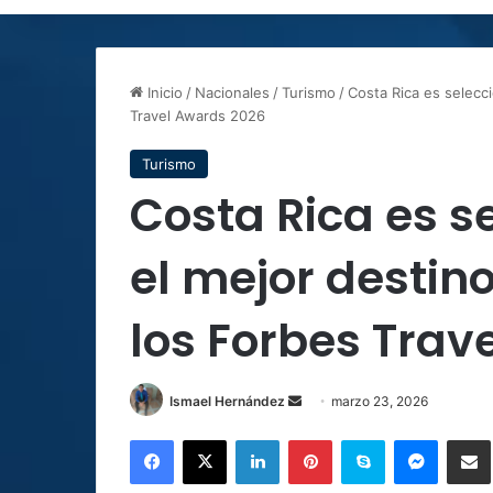
Inicio
/
Nacionales
/
Turismo
/
Costa Rica es selecc
Travel Awards 2026
Turismo
Costa Rica es 
el mejor destin
los Forbes Trav
Send
Ismael Hernández
marzo 23, 2026
an
Facebook
X
LinkedIn
Pinterest
Skype
Messen
C
email