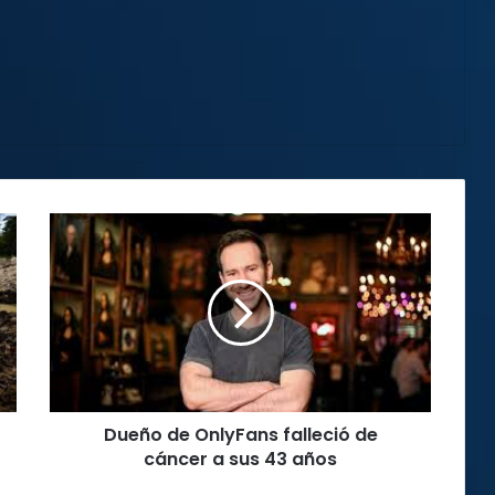
Dueño
de
OnlyFans
falleció
de
cáncer
a
sus
43
Dueño de OnlyFans falleció de
años
cáncer a sus 43 años