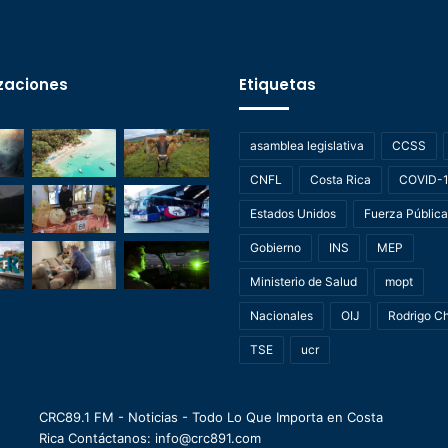
zaciones
Etiquetas
asamblea legislativa
CCSS
CNFL
Costa Rica
COVID-
Estados Unidos
Fuerza Pública
Gobierno
INS
MEP
Ministerio de Salud
mopt
Nacionales
OIJ
Rodrigo C
TSE
ucr
CRC89.1 FM - Noticias - Todo Lo Que Importa en Costa
Rica Contáctanos: info@crc891.com