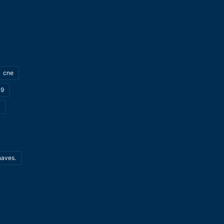
cne
19
haves.