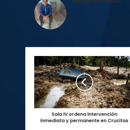
Ismael Hernández
Sala
IV
ordena
intervención
inmediata
y
permanente
en
Crucitas
Sala IV ordena intervención
inmediata y permanente en Crucitas