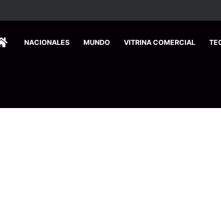
ca edición especial a Costa Rica para promover el turismo europeo
HOME
NACIONALES
MUNDO
VITRINA COMERCIAL
TE