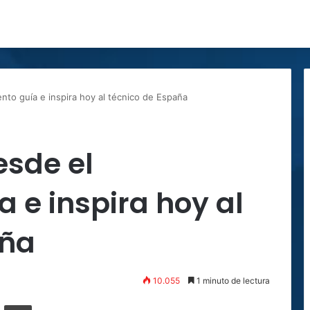
ento guía e inspira hoy al técnico de España
esde el
 e inspira hoy al
aña
10.055
1 minuto de lectura
ger
ompartir por correo electrónico
Imprimir