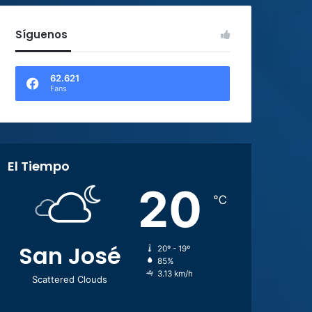
Síguenos
62.621
Fans
El Tiempo
20
℃
San José
20º - 19º
85%
3.13 km/h
Scattered Clouds