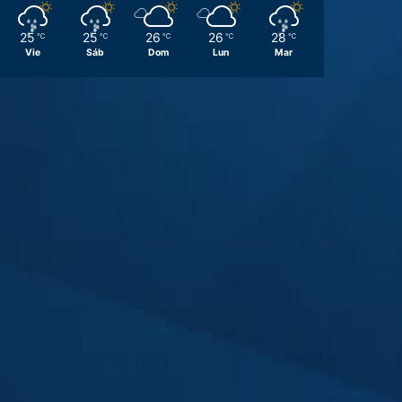
25
25
26
26
28
℃
℃
℃
℃
℃
Vie
Sáb
Dom
Lun
Mar