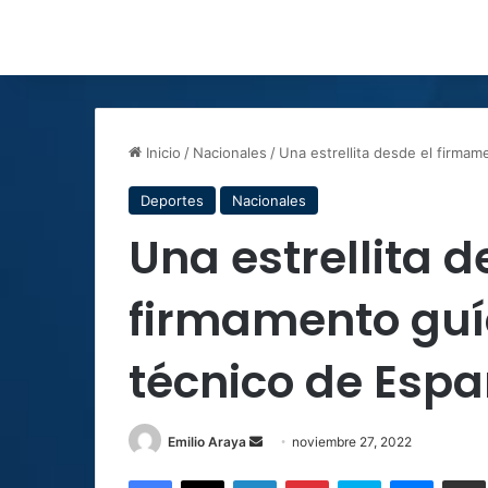
Inicio
/
Nacionales
/
Una estrellita desde el firmam
Deportes
Nacionales
Una estrellita d
firmamento guía
técnico de Esp
Send
Emilio Araya
noviembre 27, 2022
an
Facebook
X
LinkedIn
Pinterest
Skype
Messen
C