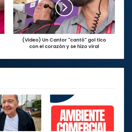
"cantó"
gol
tico
con
el
corazón
(Video) Un Cantor "cantó" gol tico
y
se
con el corazón y se hizo viral
hizo
viral