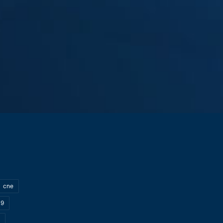
cne
19