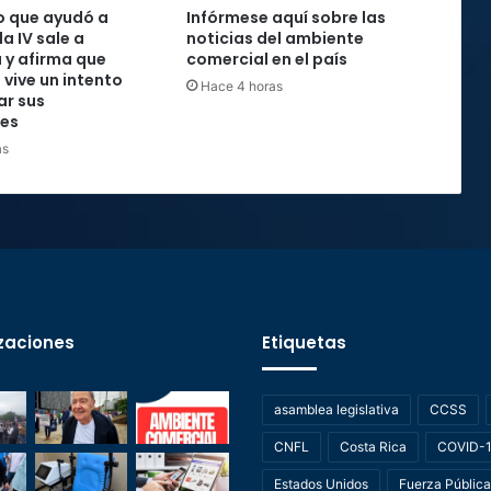
o que ayudó a
Infórmese aquí sobre las
la IV sale a
noticias del ambiente
 y afirma que
comercial en el país
 vive un intento
Hace 4 horas
ar sus
nes
as
zaciones
Etiquetas
asamblea legislativa
CCSS
CNFL
Costa Rica
COVID-
Estados Unidos
Fuerza Pública