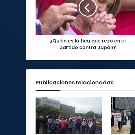
tica
que
rezó
en
el
partido
¿Quién es la tica que rezó en el
contra
Japón?
partido contra Japón?
Publicaciones relacionadas