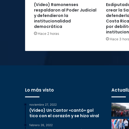
(Video) Ramonenses
Exdiputad
respaldaron al Poder Judicial
crear la Sa
y defendieron la
defenderla
institucionalidad
Costa Rica
democrática
por debilit
institucio
Hace 2 horas
Hace 3 hor
Lo más visto
Actuali
noviembre 27, 2022
(Video) Un Cantor «cantó» gol
tico con el corazón y se hizo viral
febrero 26, 2022