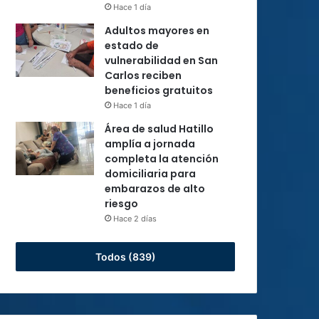
Hace 1 día
Adultos mayores en
estado de
vulnerabilidad en San
Carlos reciben
beneficios gratuitos
Hace 1 día
Área de salud Hatillo
amplía a jornada
completa la atención
domiciliaria para
embarazos de alto
riesgo
Hace 2 días
Todos (839)