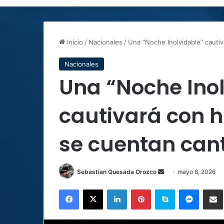
Inicio
/
Nacionales
/
Una “Noche Inolvidable” cauti
Nacionales
Una “Noche Ino
cautivará con h
se cuentan can
Send
Sebastian Quesada Orozco
mayo 8, 2026
an
Facebook
X
LinkedIn
Pinterest
Skype
Messen
C
email