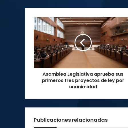
Asamblea
Legislativa
aprueba
sus
primeros
tres
proyectos
de
ley
Asamblea Legislativa aprueba sus
por
unanimidad
primeros tres proyectos de ley por
unanimidad
Publicaciones relacionadas