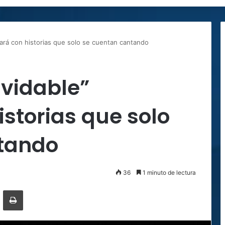
vará con historias que solo se cuentan cantando
lvidable”
istorias que solo
tando
36
1 minuto de lectura
ger
ompartir por correo electrónico
Imprimir