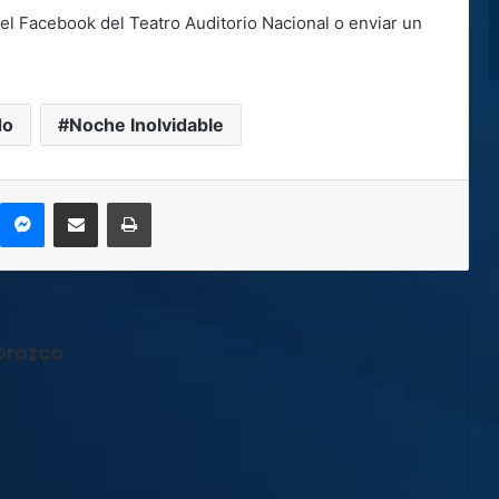
 el Facebook del Teatro Auditorio Nacional o enviar un
do
Noche Inolvidable
kype
Messenger
Compartir por correo electrónico
Imprimir
Orozco