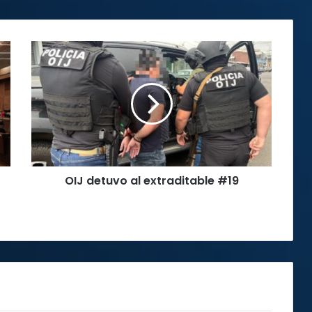
OIJ
detuvo
al
extraditable
#19
OIJ detuvo al extraditable #19