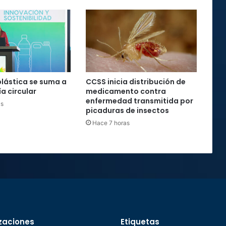
plástica se suma a
CCSS inicia distribución de
a circular
medicamento contra
enfermedad transmitida por
as
picaduras de insectos
Hace 7 horas
zaciones
Etiquetas