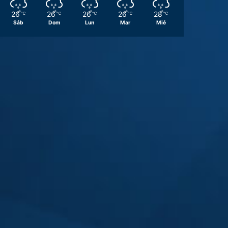
26
26
26
26
28
℃
℃
℃
℃
℃
Sáb
Dom
Lun
Mar
Mié