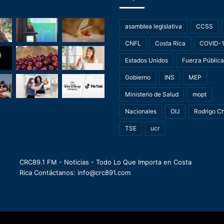
asamblea legislativa
CCSS
CNFL
Costa Rica
COVID-
Estados Unidos
Fuerza Pública
Gobierno
INS
MEP
Ministerio de Salud
mopt
Nacionales
OIJ
Rodrigo C
TSE
ucr
CRC89.1 FM - Noticias - Todo Lo Que Importa en Costa
Rica Contáctanos: info@crc891.com