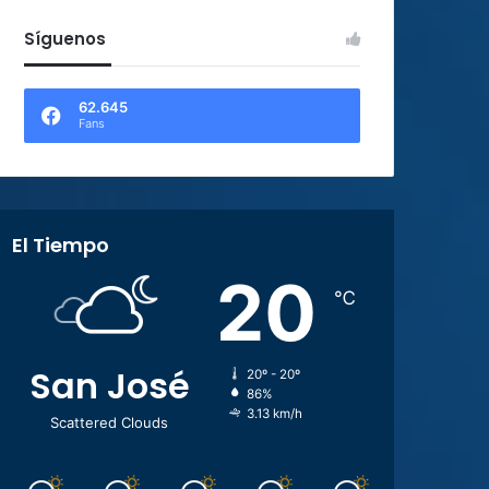
Síguenos
62.645
Fans
El Tiempo
20
℃
San José
20º - 20º
86%
3.13 km/h
Scattered Clouds