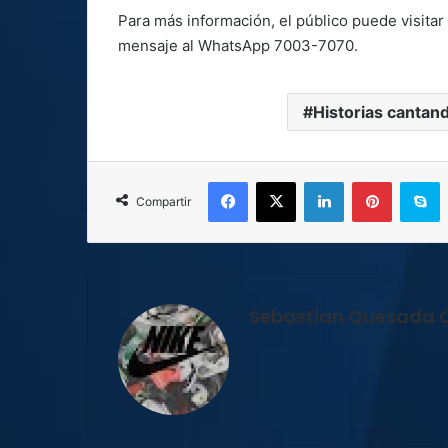
Para más información, el público puede visitar
mensaje al WhatsApp 7003-7070.
Historias cantan
Facebook
X
LinkedIn
Pinterest
S
Compartir
Sebastian Quesada 