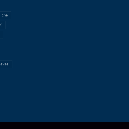
cne
19
haves.