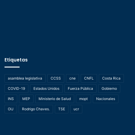
Etiquetas
asamblea legislativa
CCSS
cne
CNFL
Costa Rica
COVID-19
Estados Unidos
Fuerza Pública
Gobierno
INS
MEP
Ministerio de Salud
mopt
Nacionales
OIJ
Rodrigo Chaves.
TSE
ucr