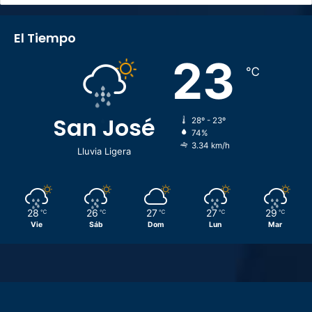
El Tiempo
23
℃
San José
28º - 23º
74%
3.34 km/h
Lluvia Ligera
28
26
27
27
29
℃
℃
℃
℃
℃
Vie
Sáb
Dom
Lun
Mar