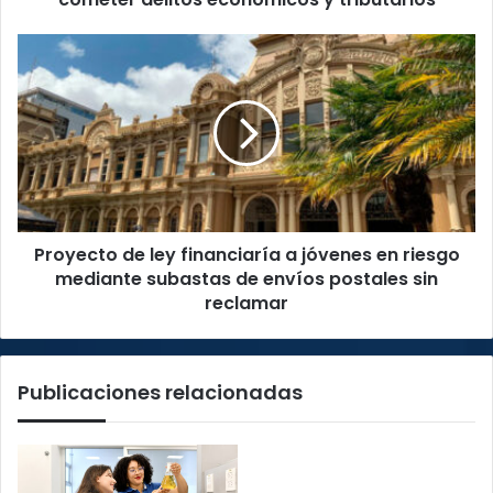
Proyecto
de
ley
financiaría
a
jóvenes
en
riesgo
mediante
Proyecto de ley financiaría a jóvenes en riesgo
subastas
de
mediante subastas de envíos postales sin
envíos
reclamar
postales
sin
reclamar
Publicaciones relacionadas