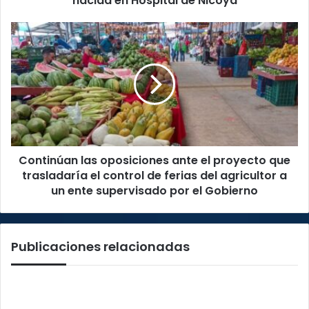
nacida en Hospital de Nicoya
recién
nacida
Continúan
en
las
Hospital
oposiciones
de
ante
Nicoya
el
proyecto
que
trasladaría
el
Continúan las oposiciones ante el proyecto que
control
de
trasladaría el control de ferias del agricultor a
ferias
un ente supervisado por el Gobierno
del
agricultor
a
Publicaciones relacionadas
un
ente
supervisado
por
el