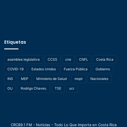
Etiquetas
asamblea legislativa
CCSS
cne
CNFL
Costa Rica
COVID-19
Estados Unidos
Fuerza Pública
Gobierno
INS
MEP
Ministerio de Salud
mopt
Nacionales
OIJ
Rodrigo Chaves.
TSE
ucr
CRC89.1 FM - Noticias - Todo Lo Que Importa en Costa Rica