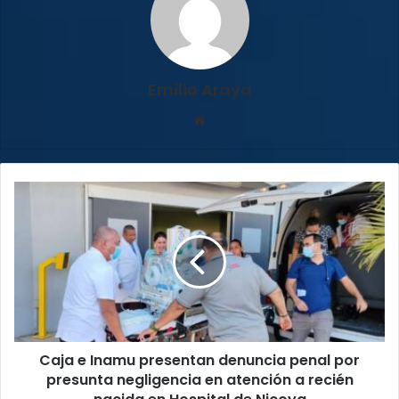
Emilio Araya
Sitio
web
Caja
e
Inamu
presentan
denuncia
penal
por
presunta
negligencia
Caja e Inamu presentan denuncia penal por
en
atención
presunta negligencia en atención a recién
a