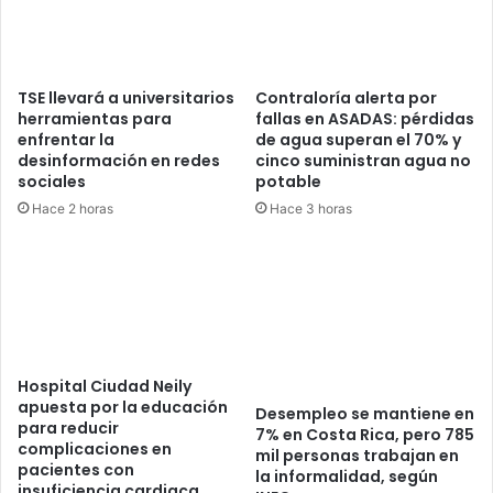
Gobierno
TSE llevará a universitarios
Contraloría alerta por
herramientas para
fallas en ASADAS: pérdidas
enfrentar la
de agua superan el 70% y
desinformación en redes
cinco suministran agua no
sociales
potable
Hace 2 horas
Hace 3 horas
Hospital Ciudad Neily
apuesta por la educación
Desempleo se mantiene en
para reducir
7% en Costa Rica, pero 785
complicaciones en
mil personas trabajan en
pacientes con
la informalidad, según
insuficiencia cardiaca