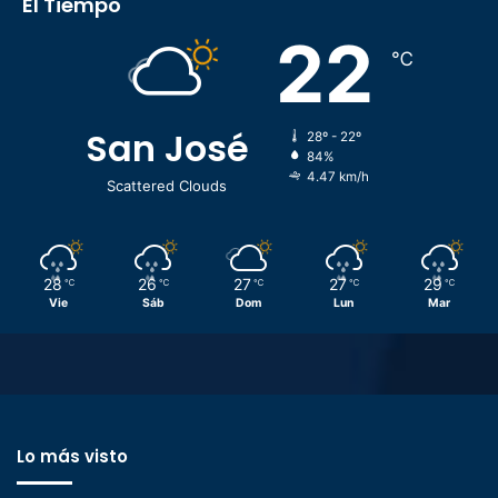
El Tiempo
22
℃
San José
28º - 22º
84%
4.47 km/h
Scattered Clouds
28
26
27
27
29
℃
℃
℃
℃
℃
Vie
Sáb
Dom
Lun
Mar
Lo más visto