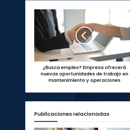
¿Busca
empleo?
Empresa
ofrecerá
nuevas
oportunidades
de
trabajo
en
¿Busca empleo? Empresa ofrecerá
mantenimiento
y
nuevas oportunidades de trabajo en
operaciones
mantenimiento y operaciones
Publicaciones relacionadas