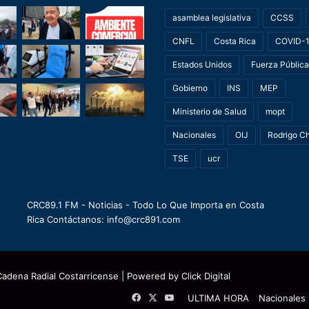
asamblea legislativa
CCSS
CNFL
Costa Rica
COVID-
Estados Unidos
Fuerza Pública
Gobierno
INS
MEP
Ministerio de Salud
mopt
Nacionales
OIJ
Rodrigo C
TSE
ucr
CRC89.1 FM - Noticias - Todo Lo Que Importa en Costa
Rica Contáctanos: info@crc891.com
Cadena Radial Costarricense
| Powered by
Click Digital
Facebook
X
YouTube
ULTIMA HORA
Nacionales