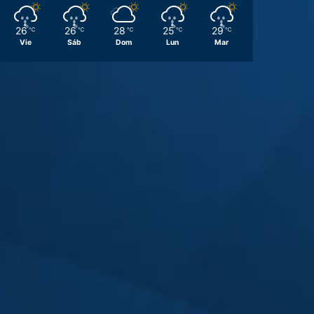
26
26
28
25
29
℃
℃
℃
℃
℃
Vie
Sáb
Dom
Lun
Mar