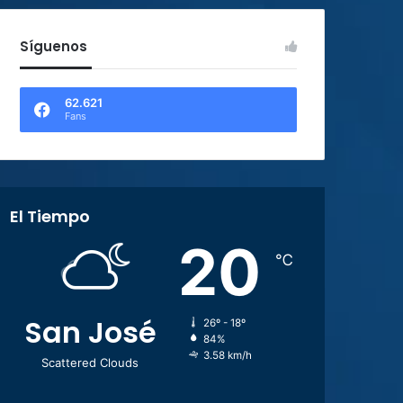
Síguenos
62.621
Fans
El Tiempo
20
℃
San José
26º - 18º
84%
3.58 km/h
Scattered Clouds