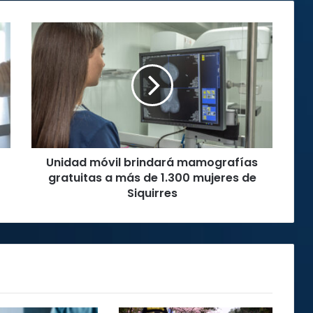
Unidad
móvil
brindará
mamografías
gratuitas
a
más
de
1.300
Unidad móvil brindará mamografías
mujeres
de
gratuitas a más de 1.300 mujeres de
Siquirres
Siquirres