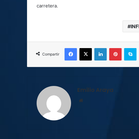
carretera.
IN
Facebook
X
LinkedIn
Pinterest
S
Compartir
Emilio Araya
Sitio
web