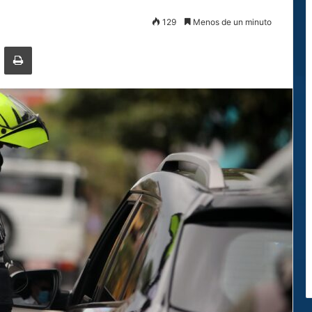
129
Menos de un minuto
ger
ompartir por correo electrónico
Imprimir