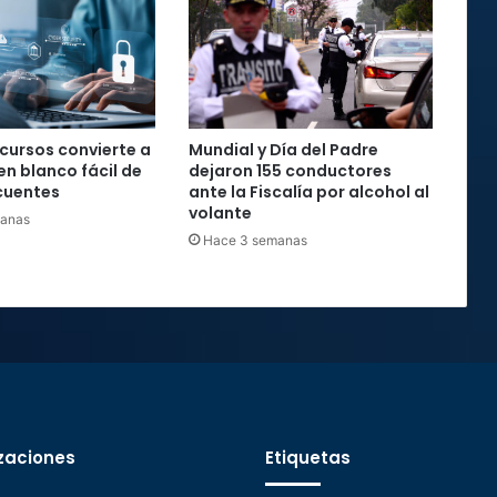
ecursos convierte a
Mundial y Día del Padre
en blanco fácil de
dejaron 155 conductores
cuentes
ante la Fiscalía por alcohol al
volante
manas
Hace 3 semanas
zaciones
Etiquetas