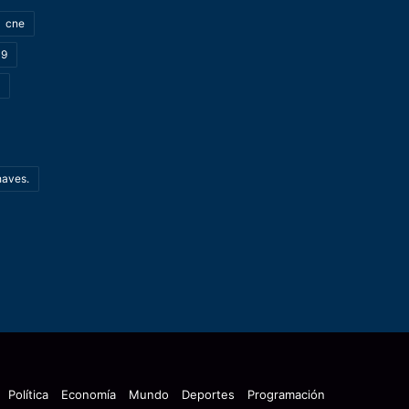
cne
19
haves.
Política
Economía
Mundo
Deportes
Programación