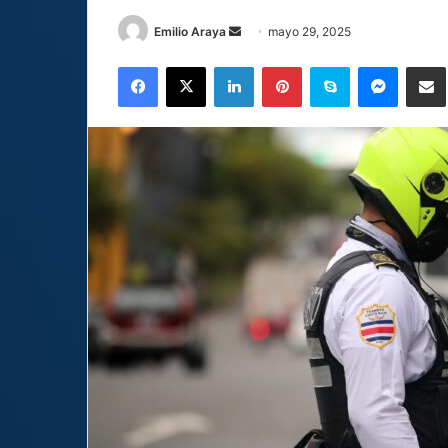
Send
Emilio Araya
mayo 29, 2025
an
Facebook
X
LinkedIn
Pinterest
Skype
Messen
C
email