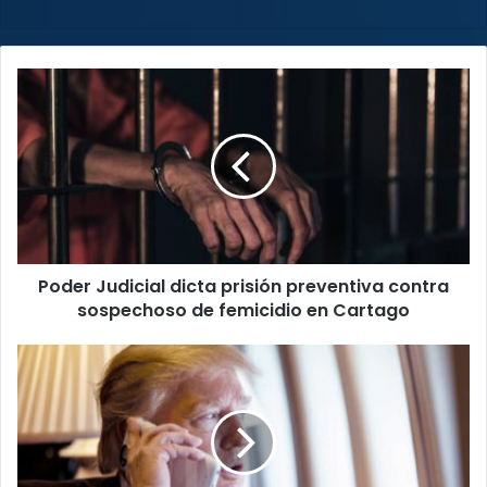
web
Poder
Judicial
dicta
prisión
preventiva
contra
sospechoso
de
femicidio
Poder Judicial dicta prisión preventiva contra
en
Cartago
sospechoso de femicidio en Cartago
Trump
conversa
con
Lukashenko
antes
de