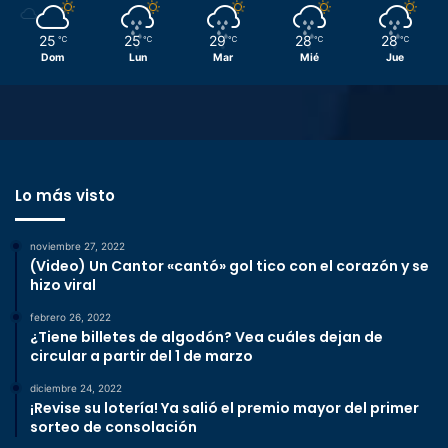
25
25
29
28
28
℃
℃
℃
℃
℃
Dom
Lun
Mar
Mié
Jue
Lo más visto
noviembre 27, 2022
(Video) Un Cantor «cantó» gol tico con el corazón y se
hizo viral
febrero 26, 2022
¿Tiene billetes de algodón? Vea cuáles dejan de
circular a partir del 1 de marzo
diciembre 24, 2022
¡Revise su lotería! Ya salió el premio mayor del primer
sorteo de consolación