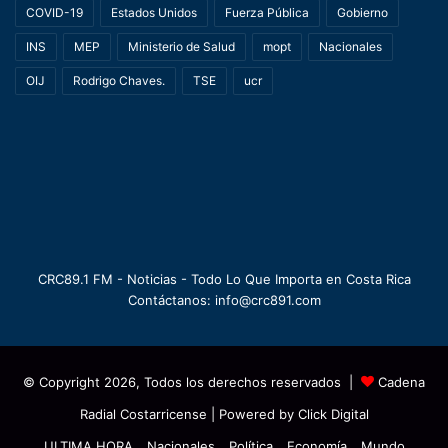
COVID-19
Estados Unidos
Fuerza Pública
Gobierno
INS
MEP
Ministerio de Salud
mopt
Nacionales
OIJ
Rodrigo Chaves.
TSE
ucr
CRC89.1 FM - Noticias - Todo Lo Que Importa en Costa Rica
Contáctanos: info@crc891.com
© Copyright 2026, Todos los derechos reservados |
Cadena
Radial Costarricense
| Powered by
Click Digital
ULTIMA HORA
Nacionales
Política
Economía
Mundo