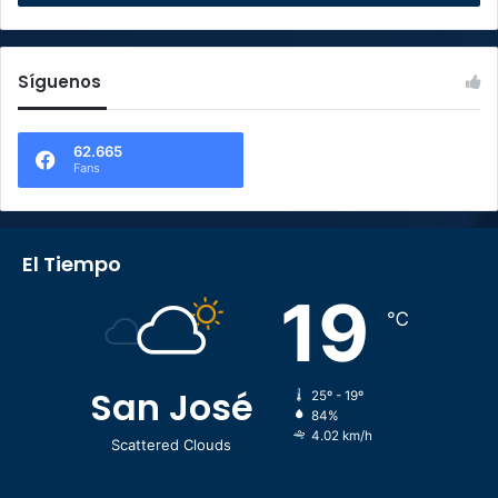
Síguenos
62.665
Fans
El Tiempo
19
℃
San José
25º - 19º
84%
4.02 km/h
Scattered Clouds