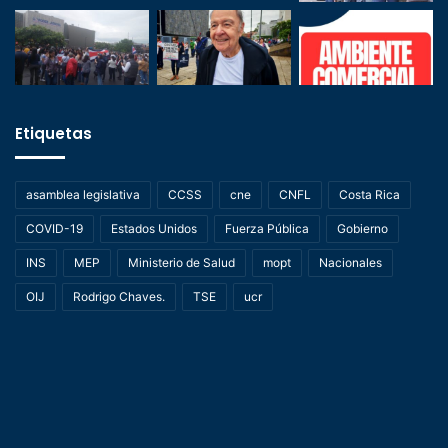
Etiquetas
asamblea legislativa
CCSS
cne
CNFL
Costa Rica
COVID-19
Estados Unidos
Fuerza Pública
Gobierno
INS
MEP
Ministerio de Salud
mopt
Nacionales
OIJ
Rodrigo Chaves.
TSE
ucr