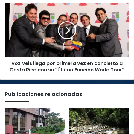
Voz
Veis
llega
por
primera
vez
en
concierto
a
Voz Veis llega por primera vez en concierto a
Costa
Rica
Costa Rica con su “Última Función World Tour”
con
su
“Última
Publicaciones relacionadas
Función
World
Tour”