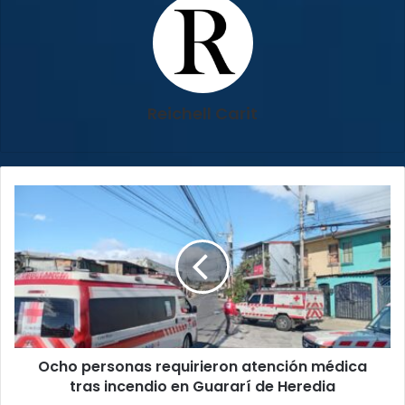
Reichell Carit
Ocho
personas
requirieron
atención
médica
tras
incendio
en
Guararí
Ocho personas requirieron atención médica
de
Heredia
tras incendio en Guararí de Heredia