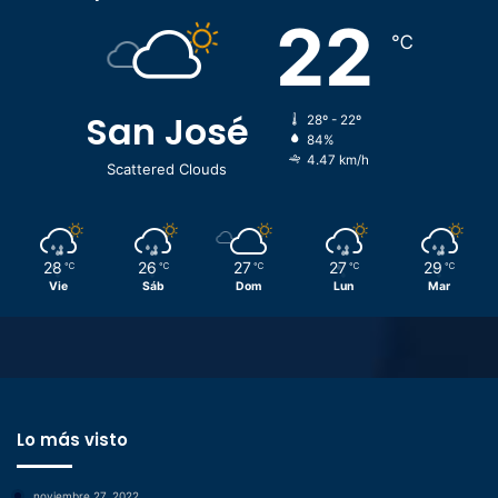
22
℃
San José
28º - 22º
84%
4.47 km/h
Scattered Clouds
28
26
27
27
29
℃
℃
℃
℃
℃
Vie
Sáb
Dom
Lun
Mar
Lo más visto
noviembre 27, 2022