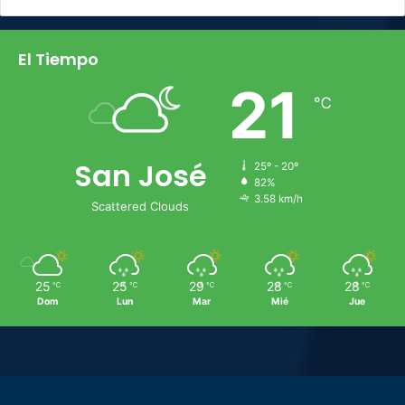
El Tiempo
21
℃
San José
25º - 20º
82%
3.58 km/h
Scattered Clouds
25
25
29
28
28
℃
℃
℃
℃
℃
Dom
Lun
Mar
Mié
Jue