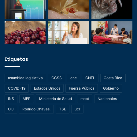
Etiquetas
asamblea legislativa
CCSS
cne
CNFL
Costa Rica
COVID-19
Estados Unidos
Fuerza Pública
Gobierno
INS
MEP
Ministerio de Salud
mopt
Nacionales
OIJ
Rodrigo Chaves.
TSE
ucr