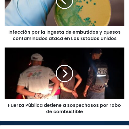
de
embutidos
y
quesos
contaminados
Infección por la ingesta de embutidos y quesos
ataca
en
contaminados ataca en Los Estados Unidos
Los
Estados
Fuerza
Unidos
Pública
detiene
a
sospechosos
por
robo
de
combustible
Fuerza Pública detiene a sospechosos por robo
de combustible