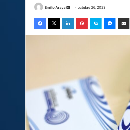
Send
Emilio Araya
octubre 26, 2023
an
Facebook
X
LinkedIn
Pinterest
Skype
Messen
C
email