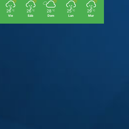
26
26
28
25
29
℃
℃
℃
℃
℃
Vie
Sáb
Dom
Lun
Mar