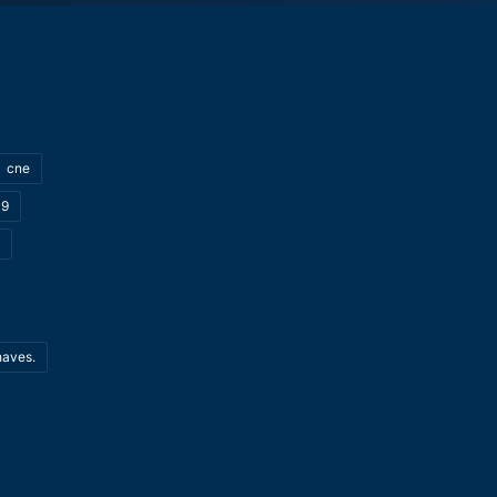
cne
19
haves.