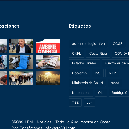
zaciones
Etiquetas
asamblea legislativa
CCSS
CNFL
Costa Rica
COVID-
Estados Unidos
Fuerza Pública
Gobierno
INS
MEP
Ministerio de Salud
mopt
Nacionales
OIJ
Rodrigo C
TSE
ucr
CRC89.1 FM - Noticias - Todo Lo Que Importa en Costa
Rica Contáctanos: info@crc891.com