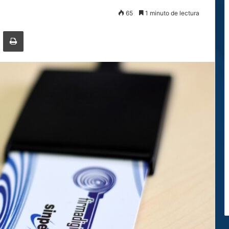
65
1 minuto de lectura
ger
ompartir por correo electrónico
Imprimir