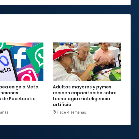
pea exige a Meta
Adultos mayores y pymes
unciones
reciben capacitación sobre
» de Facebook e
tecnología e inteligencia
artificial
manas
Hace 4 semanas