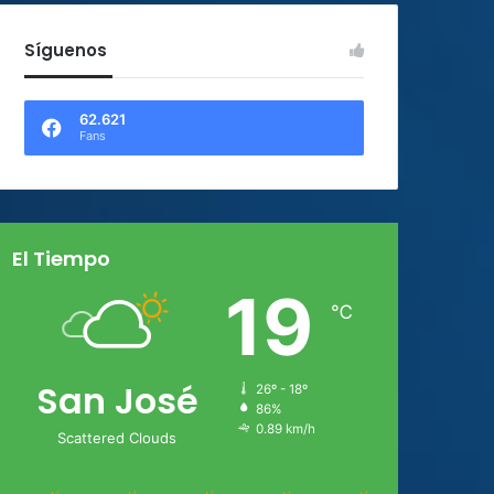
Síguenos
62.621
Fans
El Tiempo
19
℃
San José
26º - 18º
86%
0.89 km/h
Scattered Clouds