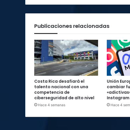
de
5G"
Publicaciones relacionadas
Costa Rica desafiará el
Unión Euro
talento nacional con una
cambiar f
competencia de
«adictivas
ciberseguridad de alto nivel
Instagram
Hace 4 semanas
Hace 4 se