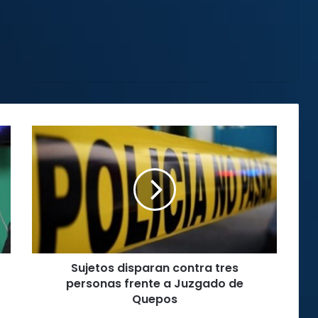
Sujetos
disparan
contra
tres
personas
frente
a
Juzgado
de
Sujetos disparan contra tres
Quepos
personas frente a Juzgado de
Quepos