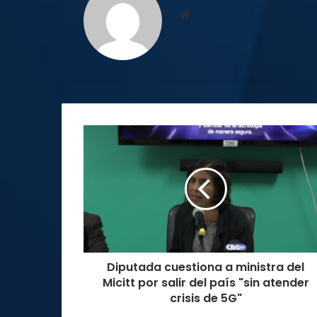
Sitio
web
Diputada
cuestiona
a
ministra
del
Micitt
por
salir
del
Diputada cuestiona a ministra del
país
"sin
Micitt por salir del país "sin atender
atender
crisis de 5G"
crisis