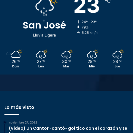
23
℃
n
o
e
d
l
o
p
San José
24º - 23º
l
r
79%
e
e
6.26 km/h
Lluvia Ligera
g
s
i
i
s
d
l
e
26
27
30
28
28
℃
℃
℃
℃
℃
a
n
Dom
Lun
Mar
Mié
Jue
t
t
i
e
v
d
o
e
2
l
0
a
2
Lo más visto
A
2
s
-
a
noviembre 27, 2022
2
m
(Video) Un Cantor «cantó» gol tico con el corazón y se
0
b