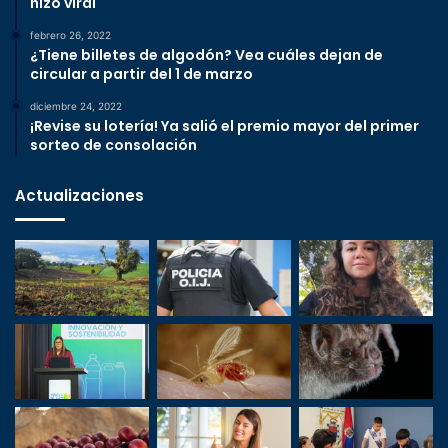
hizo viral
2
l
3
febrero 26, 2022
e
¿Tiene billetes de algodón? Vea cuáles dejan de
a
circular a partir del 1 de marzo
L
e
diciembre 24, 2022
g
¡Revise su lotería! Ya salió el premio mayor del primer
sorteo de consolación
i
s
l
Actualizaciones
a
t
i
v
a