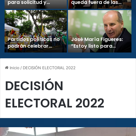
para solicitud y
queda fuera de las
entrega de cédulas
elecciones
con motivo de
municipales 2024
elecciones
municipales
Partidos políticos no
José María Figueres:
podrán celebrar
“Estoy listo para
reuniones ni pautar en
ayudar a la
medios durante
renovación de
“tregua navideña”
Liberación Nacional”
Inicio
/
DECISIÓN ELECTORAL 2022
DECISIÓN
ELECTORAL 2022