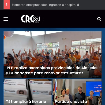
Hombres encapuchados ingresan a hospital de Nicoya y matan a paciente a balazos
Menú
B
PLP realiza asambleas provinciales de Alajuela
y Guanacaste para renovar estructuras
TSE ampliará horario
Partido chavista