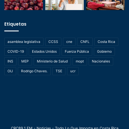
Etiquetas
asamblea legislativa
CCSS
cne
CNFL
Costa Rica
COVID-19
Estados Unidos
Fuerza Pública
Gobierno
INS
MEP
Ministerio de Salud
mopt
Nacionales
OIJ
Rodrigo Chaves.
TSE
ucr
CRC89.1 FM - Noticias - Todo Lo Que Importa en Costa Rica