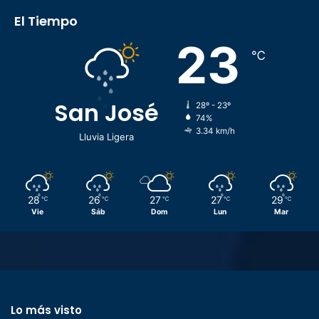
El Tiempo
23
℃
San José
28º - 23º
74%
3.34 km/h
Lluvia Ligera
28
26
27
27
29
℃
℃
℃
℃
℃
Vie
Sáb
Dom
Lun
Mar
Lo más visto