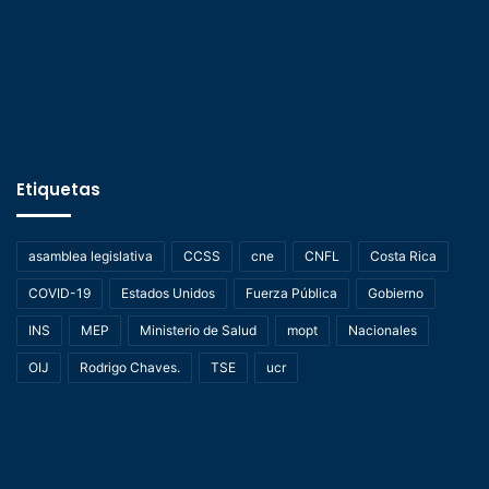
Etiquetas
asamblea legislativa
CCSS
cne
CNFL
Costa Rica
COVID-19
Estados Unidos
Fuerza Pública
Gobierno
INS
MEP
Ministerio de Salud
mopt
Nacionales
OIJ
Rodrigo Chaves.
TSE
ucr