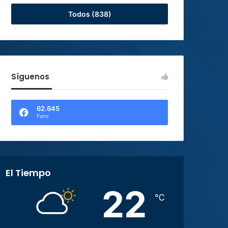
Todos (838)
Síguenos
62.645
Fans
El Tiempo
22
℃