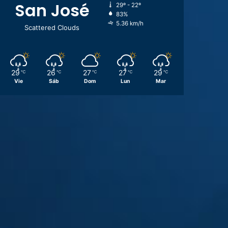
San José
29º - 22º
83%
5.36 km/h
Scattered Clouds
29
26
27
27
29
℃
℃
℃
℃
℃
Vie
Sáb
Dom
Lun
Mar