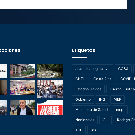
zaciones
Etiquetas
asamblea legislativa
CCSS
CNFL
Costa Rica
COVID-
Estados Unidos
Fuerza Pública
Gobierno
INS
MEP
Ministerio de Salud
mopt
Nacionales
OIJ
Rodrigo C
TSE
ucr