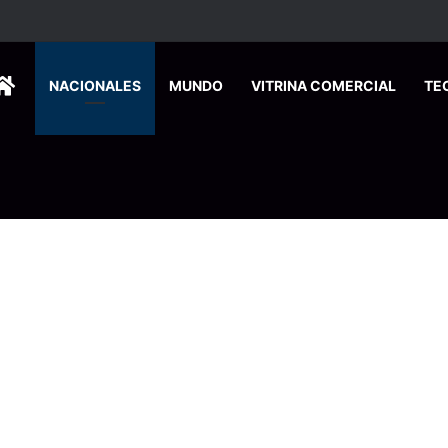
ersitarios herramientas para enfrentar la desinformación en redes social
HOME
NACIONALES
MUNDO
VITRINA COMERCIAL
TE