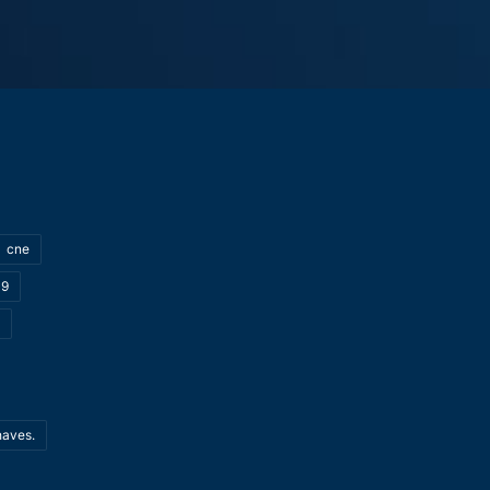
cne
19
haves.