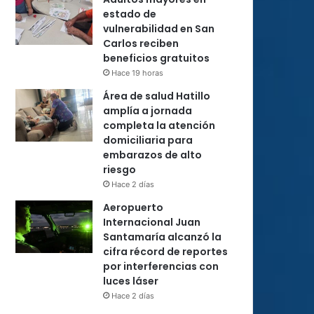
estado de
vulnerabilidad en San
Carlos reciben
beneficios gratuitos
Hace 19 horas
Área de salud Hatillo
amplía a jornada
completa la atención
domiciliaria para
embarazos de alto
riesgo
Hace 2 días
Aeropuerto
Internacional Juan
Santamaría alcanzó la
cifra récord de reportes
por interferencias con
luces láser
Hace 2 días