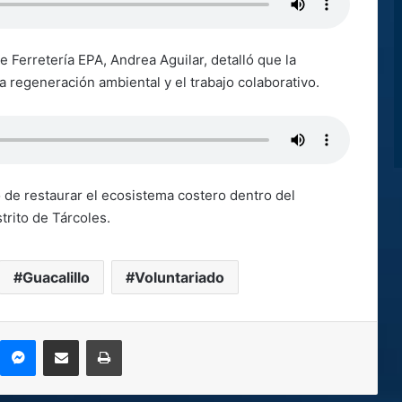
de Ferretería EPA, Andrea Aguilar, detalló que la
la regeneración ambiental y el trabajo colaborativo.
o de restaurar el ecosistema costero dentro del
strito de Tárcoles.
Guacalillo
Voluntariado
kype
Messenger
Compartir por correo electrónico
Imprimir