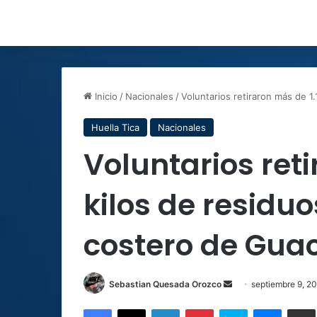
Inicio
/
Nacionales
/
Voluntarios retiraron más de 1
Huella Tica
Nacionales
Voluntarios ret
kilos de residu
costero de Guac
Send
Sebastian Quesada Orozco
septiembre 9, 2
an
Facebook
X
LinkedIn
Pinterest
Skype
Messen
C