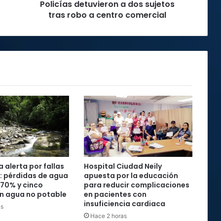
Policías detuvieron a dos sujetos
comercial
tras robo a centro comercial
 alerta por fallas
Hospital Ciudad Neily
: pérdidas de agua
apuesta por la educación
 70% y cinco
para reducir complicaciones
n agua no potable
en pacientes con
insuficiencia cardiaca
as
Hace 2 horas