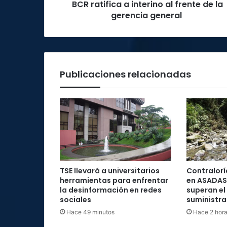
BCR ratifica a interino al frente de la
general
gerencia general
Publicaciones relacionadas
TSE llevará a universitarios
Contraloría
herramientas para enfrentar
en ASADAS
la desinformación en redes
superan el
sociales
suministra
Hace 49 minutos
Hace 2 hor