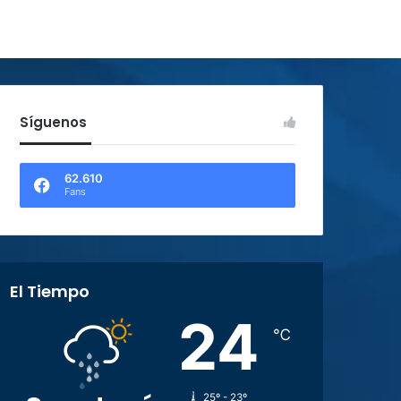
Síguenos
62.610
Fans
El Tiempo
24
℃
25º - 23º