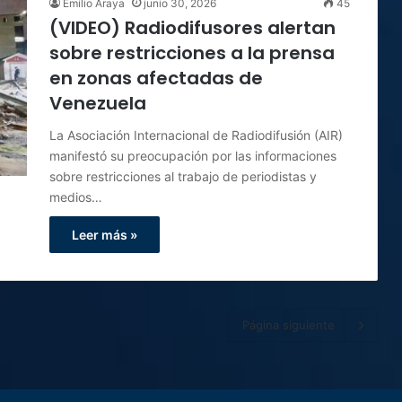
Emilio Araya
junio 30, 2026
45
(VIDEO) Radiodifusores alertan
sobre restricciones a la prensa
en zonas afectadas de
Venezuela
La Asociación Internacional de Radiodifusión (AIR)
manifestó su preocupación por las informaciones
sobre restricciones al trabajo de periodistas y
medios…
Leer más »
Página siguiente