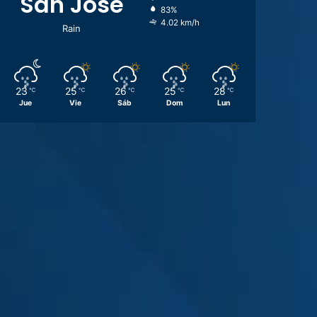
San José
83%
4.02 km/h
Rain
23
25
26
25
28
℃
℃
℃
℃
℃
Jue
Vie
Sáb
Dom
Lun