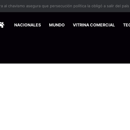
 se suma a la economía circular
HOME
NACIONALES
MUNDO
VITRINA COMERCIAL
TE