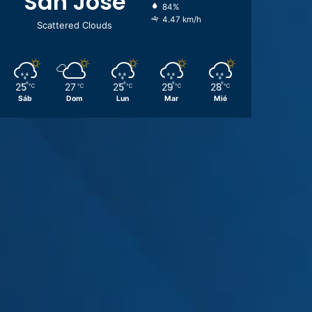
San José
84%
4.47 km/h
Scattered Clouds
25
27
25
29
28
℃
℃
℃
℃
℃
Sáb
Dom
Lun
Mar
Mié