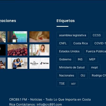
zaciones
Etiquetas
asamblea legislativa
CCSS
CNFL
Costa Rica
COVID-
Estados Unidos
Fuerza Pública
Gobierno
INS
MEP
Ministerio de Salud
mopt
Nacionales
OIJ
Rodrigo C
TSE
ucr
CRC89.1 FM - Noticias - Todo Lo Que Importa en Costa
Rica Contáctanos: info@crc891.com