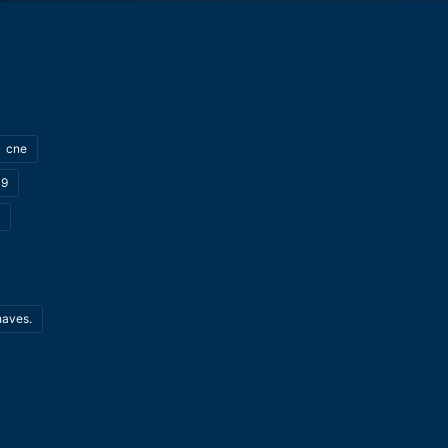
cne
19
haves.