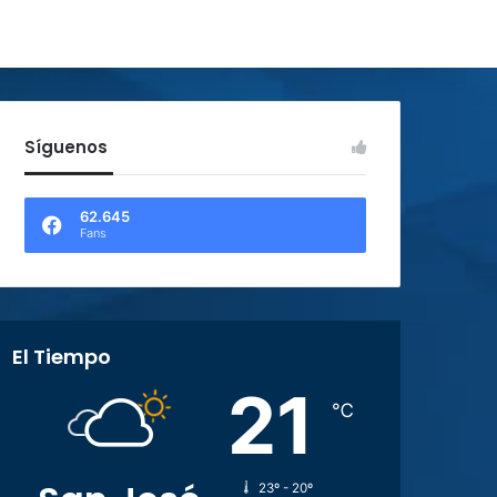
Síguenos
62.645
Fans
El Tiempo
21
℃
23º - 20º