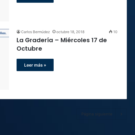
Carlos Bermúdez
octubre 18, 2018
10
La Gradería – Miércoles 17 de
Octubre
Leer más »
Página siguiente