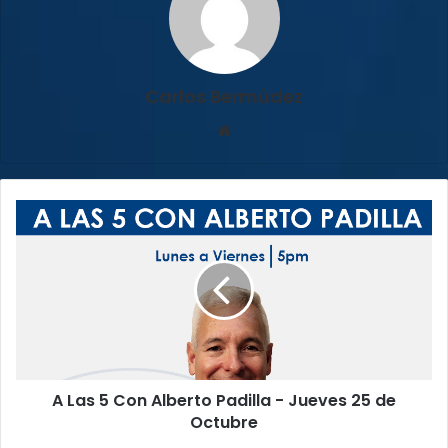
Carlos Bermúdez
Siti
o
we
b
A
L
a
s
5
C
o
n
A
A Las 5 Con Alberto Padilla - Jueves 25 de
l
Octubre
b
e