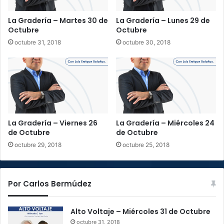
O
l
c
i
La Gradería – Martes 30 de
La Gradería – Lunes 29 de
t
r
Octubre
Octubre
u
á
octubre 31, 2018
octubre 30, 2018
b
m
r
e
e
d
i
d
a
s
c
La Gradería – Viernes 26
La Gradería – Miércoles 24
a
de Octubre
de Octubre
u
octubre 29, 2018
octubre 25, 2018
t
e
l
Por Carlos Bermúdez
a
r
e
Alto Voltaje – Miércoles 31 de Octubre
s
octubre 31, 2018