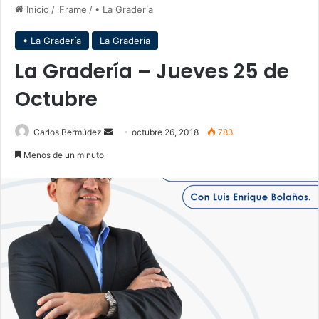
Inicio
/
iFrame
/
• La Gradería
• La Gradería
La Gradería
La Gradería – Jueves 25 de
Octubre
Carlos Bermúdez
S
octubre 26, 2018
783
e
Menos de un minuto
n
d
a
n
e
m
a
i
l