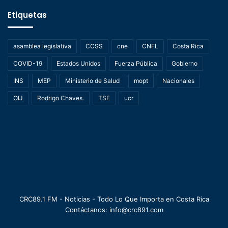
Etiquetas
asamblea legislativa
CCSS
cne
CNFL
Costa Rica
COVID-19
Estados Unidos
Fuerza Pública
Gobierno
INS
MEP
Ministerio de Salud
mopt
Nacionales
OIJ
Rodrigo Chaves.
TSE
ucr
CRC89.1 FM - Noticias - Todo Lo Que Importa en Costa Rica
Contáctanos: info@crc891.com