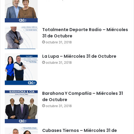
p
o
r
p
r
Totalmente Deporte Radio – Miércoles
e
31 de Octubre
s
octubre 31, 2018
u
n
La Lupa – Miércoles 31 de Octubre
t
octubre 31, 2018
o
h
o
m
i
Barahona Y Compañía – Miércoles 31
c
de Octubre
i
octubre 31, 2018
d
i
o
Cubases Tiernos – Miércoles 31 de