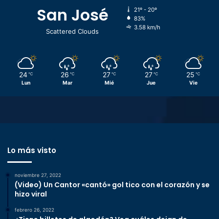
San José
21º - 20º
83%
3.58 km/h
Scattered Clouds
24
26
27
27
25
℃
℃
℃
℃
℃
Lun
Mar
Mié
Jue
Vie
Lo más visto
noviembre 27, 2022
(Video) Un Cantor «cantó» gol tico con el corazón y se
hizo viral
febrero 26, 2022