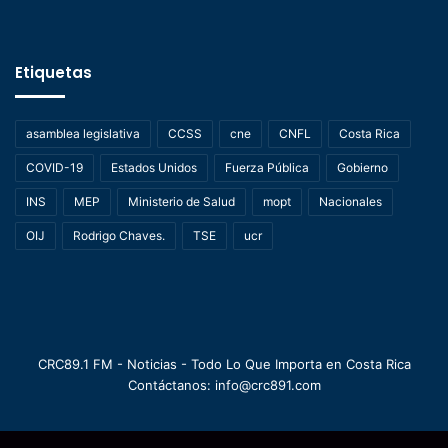
Etiquetas
asamblea legislativa
CCSS
cne
CNFL
Costa Rica
COVID-19
Estados Unidos
Fuerza Pública
Gobierno
INS
MEP
Ministerio de Salud
mopt
Nacionales
OIJ
Rodrigo Chaves.
TSE
ucr
CRC89.1 FM - Noticias - Todo Lo Que Importa en Costa Rica
Contáctanos: info@crc891.com