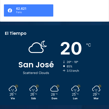
62.621
Fans
El Tiempo
20
℃
San José
26º - 18º
85%
3.13 km/h
Scattered Clouds
26
26
28
25
29
℃
℃
℃
℃
℃
Vie
Sáb
Dom
Lun
Mar