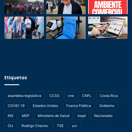
Etiquetas
asamblea legislativa
CCSS
cne
CNFL
Costa Rica
COVID-19
Estados Unidos
Fuerza Pública
Gobierno
INS
MEP
Ministerio de Salud
mopt
Nacionales
OIJ
Rodrigo Chaves.
TSE
ucr