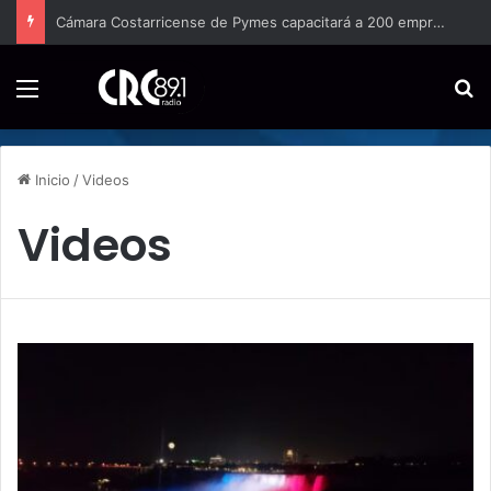
Cámara Costarricense de Pymes capacitará a 200 emprendedores para vender por internet
Menú
B
Inicio
/
Videos
Videos