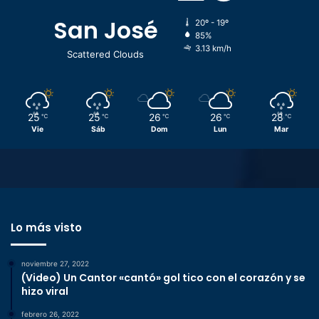
San José
20º - 19º
85%
3.13 km/h
Scattered Clouds
25
25
26
26
28
℃
℃
℃
℃
℃
Vie
Sáb
Dom
Lun
Mar
Lo más visto
noviembre 27, 2022
(Video) Un Cantor «cantó» gol tico con el corazón y se
hizo viral
febrero 26, 2022