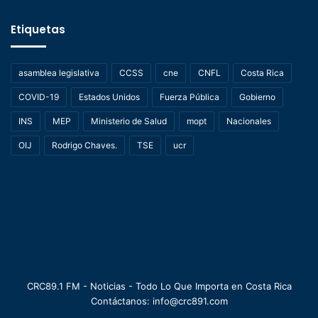
Etiquetas
asamblea legislativa
CCSS
cne
CNFL
Costa Rica
COVID-19
Estados Unidos
Fuerza Pública
Gobierno
INS
MEP
Ministerio de Salud
mopt
Nacionales
OIJ
Rodrigo Chaves.
TSE
ucr
CRC89.1 FM - Noticias - Todo Lo Que Importa en Costa Rica
Contáctanos: info@crc891.com