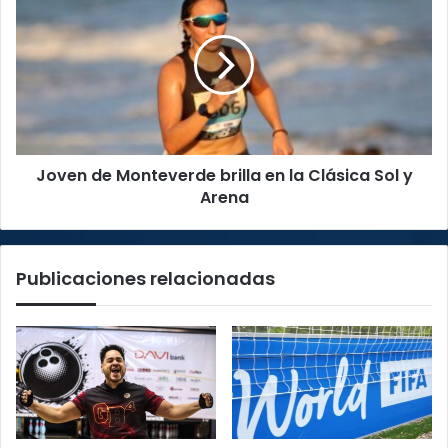
de
Monteverde
brilla
en
la
Clásica
Sol
y
Joven de Monteverde brilla en la Clásica Sol y
Arena
Arena
Publicaciones relacionadas