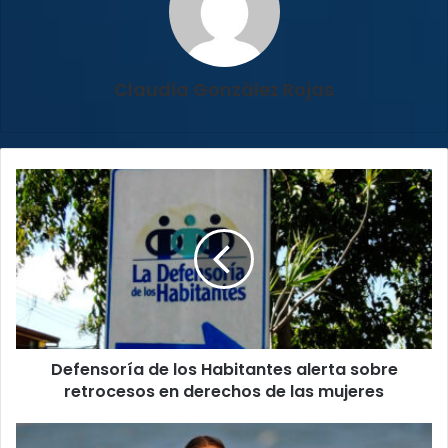
Claudia González Rojas
Defensoría
de
los
Habitantes
alerta
sobre
retrocesos
en
derechos
Defensoría de los Habitantes alerta sobre
de
las
retrocesos en derechos de las mujeres
mujeres
Joven