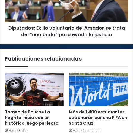
se
trata
de
“una
Diputados: Exilio voluntario de Amador se trata
burla”
para
de “una burla” para evadir la justicia
evadir
la
justicia
Publicaciones relacionadas
Torneo de Boliche La
Más de 1.400 estudiantes
Negrita inicia con un
estrenarán cancha FIFA en
histórico juego perfecto
Santa Cruz
Hace 3 días
Hace 2 semanas