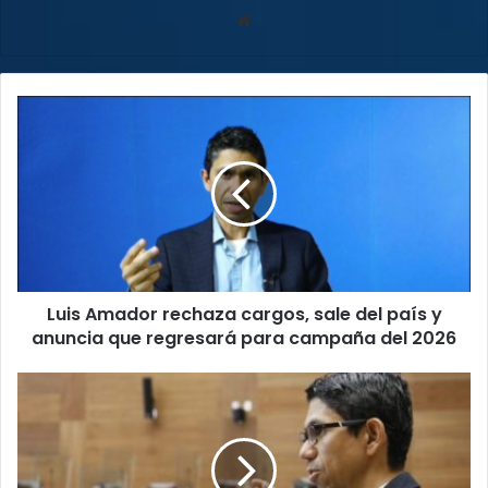
Sitio
web
Luis
Amador
rechaza
cargos,
sale
del
país
y
anuncia
Luis Amador rechaza cargos, sale del país y
que
regresará
anuncia que regresará para campaña del 2026
para
campaña
Diputados:
del
Exilio
2026
voluntario
de
Amador