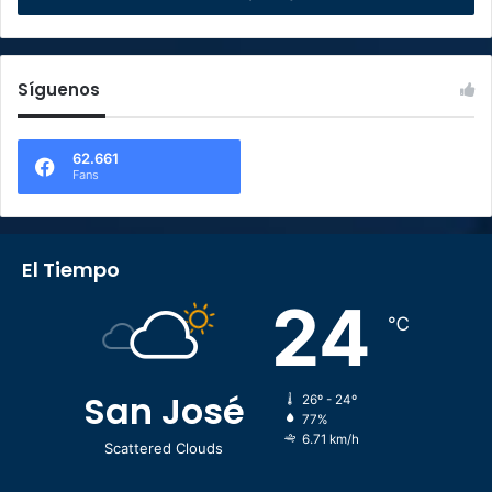
Síguenos
62.661
Fans
El Tiempo
24
℃
San José
26º - 24º
77%
6.71 km/h
Scattered Clouds