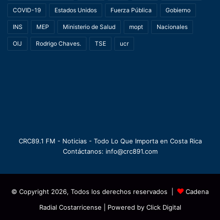
COVID-19
Estados Unidos
Fuerza Pública
Gobierno
INS
MEP
Ministerio de Salud
mopt
Nacionales
OIJ
Rodrigo Chaves.
TSE
ucr
CRC89.1 FM - Noticias - Todo Lo Que Importa en Costa Rica
Contáctanos: info@crc891.com
© Copyright 2026, Todos los derechos reservados |
Cadena
Radial Costarricense
| Powered by
Click Digital