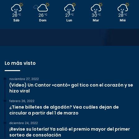
26
26
27
30
28
℃
℃
℃
℃
℃
Sáb
Dom
Lun
Mar
Mié
Lo más visto
noviembre 27, 2022
(Video) Un Cantor «cantó» gol tico con el corazón y se
hizo viral
febrero 26, 2022
¿Tiene billetes de algodón? Vea cuáles dejan de
circular a partir del 1 de marzo
diciembre 24, 2022
¡Revise su lotería! Ya salió el premio mayor del primer
sorteo de consolación