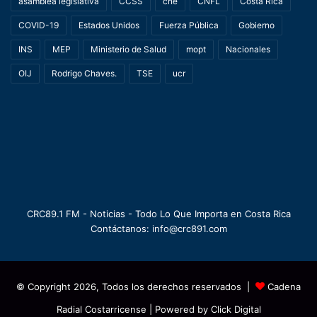
asamblea legislativa
CCSS
cne
CNFL
Costa Rica
COVID-19
Estados Unidos
Fuerza Pública
Gobierno
INS
MEP
Ministerio de Salud
mopt
Nacionales
OIJ
Rodrigo Chaves.
TSE
ucr
CRC89.1 FM - Noticias - Todo Lo Que Importa en Costa Rica
Contáctanos: info@crc891.com
© Copyright 2026, Todos los derechos reservados |
Cadena
Radial Costarricense
| Powered by
Click Digital