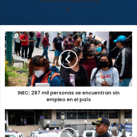
Sitio
web
INEC:
287
mil
personas
se
encuentran
sin
empleo
en
INEC: 287 mil personas se encuentran sin
el
país
empleo en el país
Cuerpos
policiales
piden
declarar