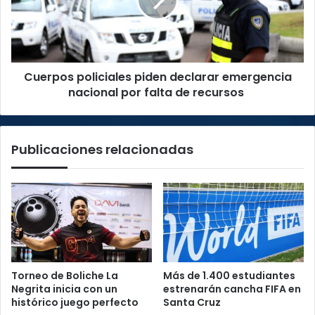
emergencia
nacional
por
falta
de
Cuerpos policiales piden declarar emergencia
recursos
nacional por falta de recursos
Publicaciones relacionadas
Torneo de Boliche La
Más de 1.400 estudiantes
Negrita inicia con un
estrenarán cancha FIFA en
histórico juego perfecto
Santa Cruz