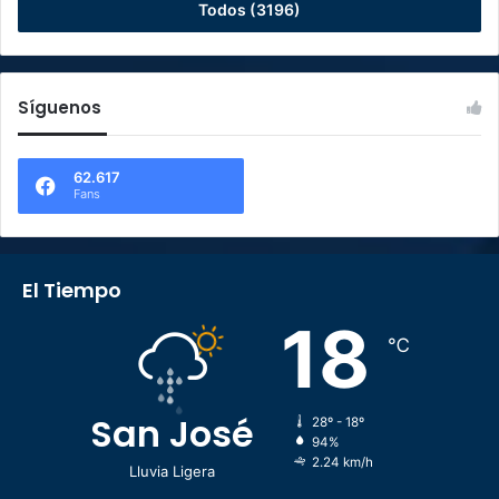
Todos (3196)
Síguenos
62.617
Fans
El Tiempo
18
℃
San José
28º - 18º
94%
2.24 km/h
Lluvia Ligera