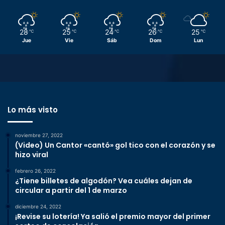
28
25
24
26
25
℃
℃
℃
℃
℃
Jue
Vie
Sáb
Dom
Lun
Lo más visto
noviembre 27, 2022
(Video) Un Cantor «cantó» gol tico con el corazón y se
hizo viral
febrero 26, 2022
¿Tiene billetes de algodón? Vea cuáles dejan de
circular a partir del 1 de marzo
diciembre 24, 2022
¡Revise su lotería! Ya salió el premio mayor del primer