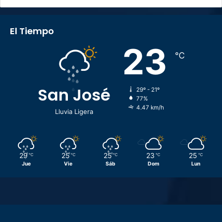
El Tiempo
23
℃
San José
29º - 21º
77%
4.47 km/h
Lluvia Ligera
29
25
25
23
25
℃
℃
℃
℃
℃
Jue
Vie
Sáb
Dom
Lun