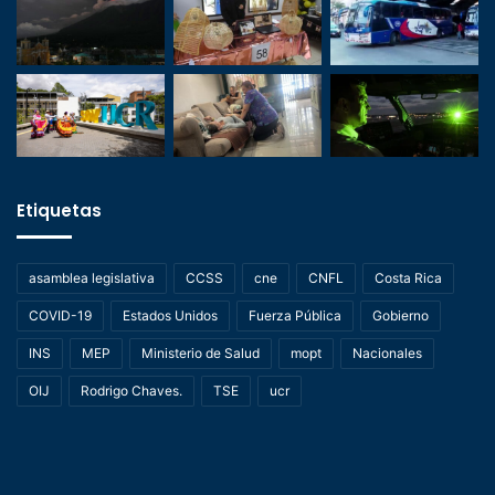
Etiquetas
asamblea legislativa
CCSS
cne
CNFL
Costa Rica
COVID-19
Estados Unidos
Fuerza Pública
Gobierno
INS
MEP
Ministerio de Salud
mopt
Nacionales
OIJ
Rodrigo Chaves.
TSE
ucr