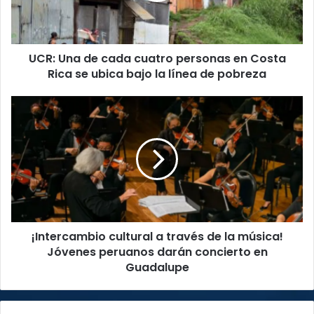
en
Costa
Rica
UCR: Una de cada cuatro personas en Costa
se
ubica
Rica se ubica bajo la línea de pobreza
bajo
la
¡Intercambio
línea
cultural
de
a
pobreza
través
de
la
música!
Jóvenes
peruanos
¡Intercambio cultural a través de la música!
darán
concierto
Jóvenes peruanos darán concierto en
en
Guadalupe
Guadalupe