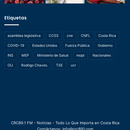
Etiquetas
asamblea legislativa
CCSS
cne
CNFL
Costa Rica
COVID-19
Estados Unidos
Fuerza Pública
Gobierno
INS
MEP
Ministerio de Salud
mopt
Nacionales
OIJ
Rodrigo Chaves.
TSE
ucr
CRC89.1 FM - Noticias - Todo Lo Que Importa en Costa Rica
Contáctanos: info@crc891.com