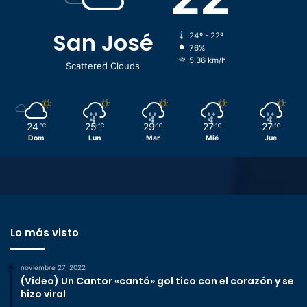
San José
24º - 22º
76%
5.36 km/h
Scattered Clouds
24
25
29
27
27
℃
℃
℃
℃
℃
Dom
Lun
Mar
Mié
Jue
Lo más visto
noviembre 27, 2022
(Video) Un Cantor «cantó» gol tico con el corazón y se
hizo viral