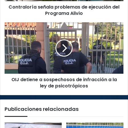
Contraloría señala problemas de ejecución del
Programa Alivio
OIJ
detiene
a
sospechosos
de
infracción
a
la
ley
OIJ detiene a sospechosos de infracción a la
de
psicotrópicos
ley de psicotrópicos
Publicaciones relacionadas