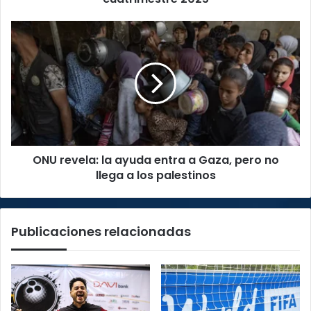
2025
ONU
revela:
la
ayuda
entra
a
Gaza,
pero
no
ONU revela: la ayuda entra a Gaza, pero no
llega
a
llega a los palestinos
los
palestinos
Publicaciones relacionadas