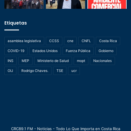
Etiquetas
asamblea legislativa
CCSS
cne
CNFL
Costa Rica
COVID-19
Estados Unidos
Fuerza Pública
Gobierno
INS
MEP
Ministerio de Salud
mopt
Nacionales
OIJ
Rodrigo Chaves.
TSE
ucr
CRC89.1 FM - Noticias - Todo Lo Que Importa en Costa Rica