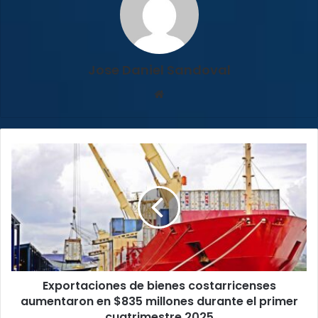
Jose Daniel Sandoval
Sitio
web
Exportaciones
de
bienes
costarricenses
aumentaron
en
$835
millones
durante
Exportaciones de bienes costarricenses
el
primer
aumentaron en $835 millones durante el primer
cuatrimestre
cuatrimestre 2025