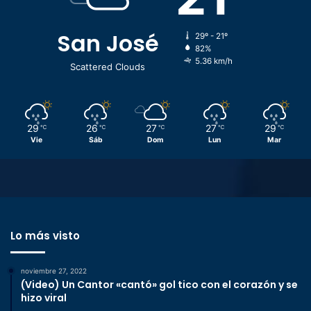
San José
29º - 21º
82%
5.36 km/h
Scattered Clouds
29
26
27
27
29
℃
℃
℃
℃
℃
Vie
Sáb
Dom
Lun
Mar
Lo más visto
noviembre 27, 2022
(Video) Un Cantor «cantó» gol tico con el corazón y se
hizo viral