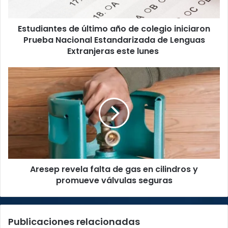
Prueba
Nacional
Estudiantes de último año de colegio iniciaron
Estandarizada
de
Prueba Nacional Estandarizada de Lenguas
Lenguas
Extranjeras este lunes
Extranjeras
este
Aresep
lunes
revela
falta
de
gas
en
cilindros
y
promueve
Aresep revela falta de gas en cilindros y
válvulas
seguras
promueve válvulas seguras
Publicaciones relacionadas