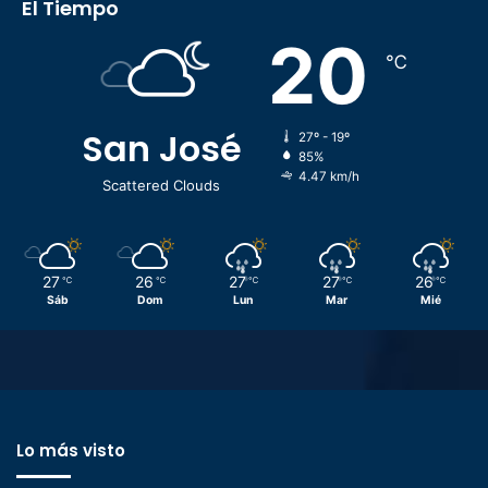
El Tiempo
20
℃
San José
27º - 19º
85%
4.47 km/h
Scattered Clouds
27
26
27
27
26
℃
℃
℃
℃
℃
Sáb
Dom
Lun
Mar
Mié
Lo más visto