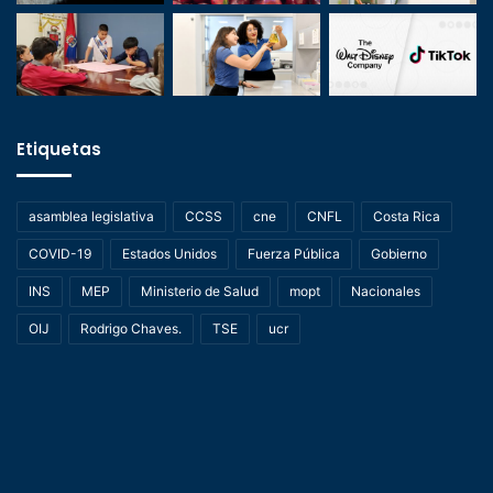
Etiquetas
asamblea legislativa
CCSS
cne
CNFL
Costa Rica
COVID-19
Estados Unidos
Fuerza Pública
Gobierno
INS
MEP
Ministerio de Salud
mopt
Nacionales
OIJ
Rodrigo Chaves.
TSE
ucr