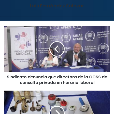
Luis Fernández Salazar
Sindicato
denuncia
que
directora
de
la
CCSS
da
consulta
Sindicato denuncia que directora de la CCSS da
privada
en
consulta privada en horario laboral
horario
laboral
Oficiales
decomisaron
drogas,
celulares