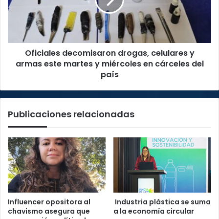
y
armas
este
martes
y
Oficiales decomisaron drogas, celulares y
miércoles
en
armas este martes y miércoles en cárceles del
cárceles
país
del
país
Publicaciones relacionadas
Influencer opositora al
Industria plástica se suma
chavismo asegura que
a la economía circular