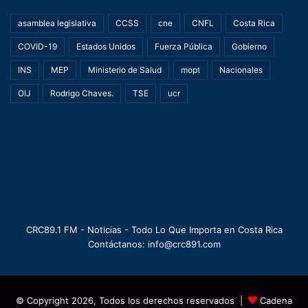
asamblea legislativa
CCSS
cne
CNFL
Costa Rica
COVID-19
Estados Unidos
Fuerza Pública
Gobierno
INS
MEP
Ministerio de Salud
mopt
Nacionales
OIJ
Rodrigo Chaves.
TSE
ucr
CRC89.1 FM - Noticias - Todo Lo Que Importa en Costa Rica
Contáctanos: info@crc891.com
© Copyright 2026, Todos los derechos reservados |
Cadena