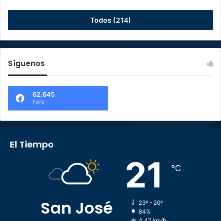
Todos (214)
Síguenos
62.645
Fans
El Tiempo
21
℃
San José
23º - 20º
84%
4.47 km/h