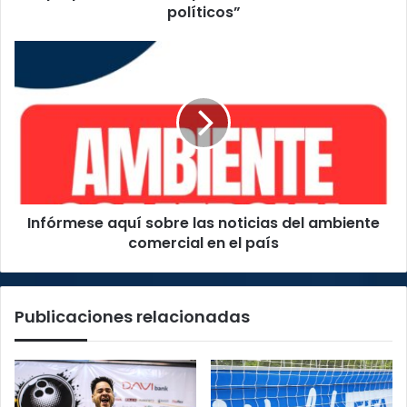
“plataforma
políticos”
de
cálculos
Infórmese
políticos”
aquí
sobre
las
noticias
del
ambiente
comercial
en
Infórmese aquí sobre las noticias del ambiente
el
país
comercial en el país
Publicaciones relacionadas