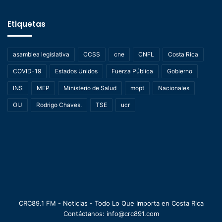
Etiquetas
asamblea legislativa
CCSS
cne
CNFL
Costa Rica
COVID-19
Estados Unidos
Fuerza Pública
Gobierno
INS
MEP
Ministerio de Salud
mopt
Nacionales
OIJ
Rodrigo Chaves.
TSE
ucr
CRC89.1 FM - Noticias - Todo Lo Que Importa en Costa Rica
Contáctanos: info@crc891.com