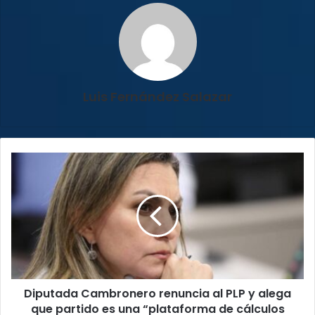
Luis Fernández Salazar
Diputada
Cambronero
renuncia
al
PLP
y
alega
que
partido
Diputada Cambronero renuncia al PLP y alega
es
una
que partido es una “plataforma de cálculos