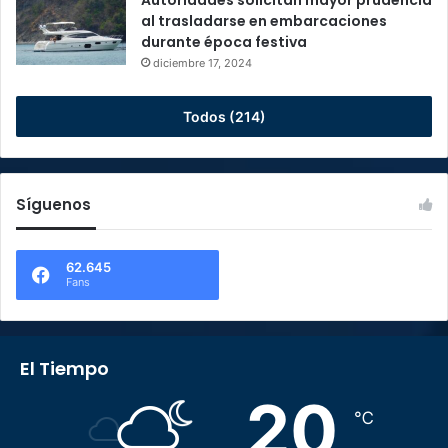
Autoridades solicitan mayor prudencia
al trasladarse en embarcaciones
durante época festiva
diciembre 17, 2024
Todos (214)
Síguenos
62.645
Fans
El Tiempo
20
℃