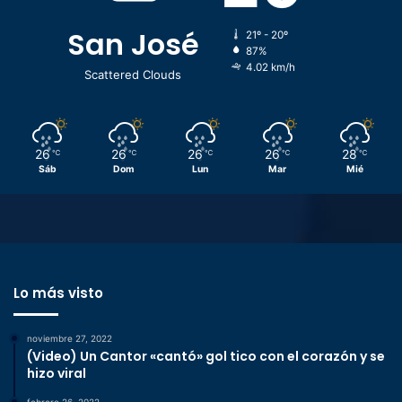
San José
21º - 20º
87%
4.02 km/h
Scattered Clouds
26
26
26
26
28
℃
℃
℃
℃
℃
Sáb
Dom
Lun
Mar
Mié
Lo más visto
noviembre 27, 2022
(Video) Un Cantor «cantó» gol tico con el corazón y se
hizo viral