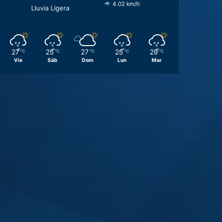
4.02 km/h
Lluvia Ligera
27
25
27
25
29
℃
℃
℃
℃
℃
Vie
Sáb
Dom
Lun
Mar