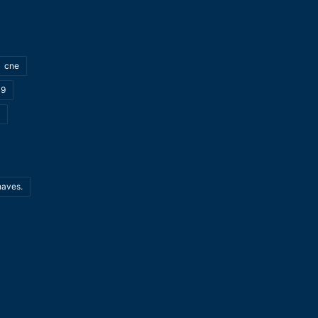
cne
19
haves.