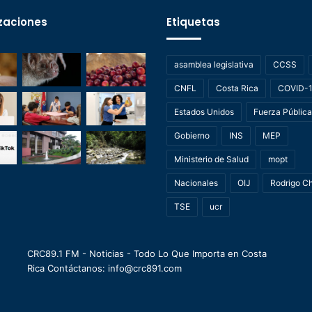
zaciones
Etiquetas
asamblea legislativa
CCSS
CNFL
Costa Rica
COVID-
Estados Unidos
Fuerza Pública
Gobierno
INS
MEP
Ministerio de Salud
mopt
Nacionales
OIJ
Rodrigo C
TSE
ucr
CRC89.1 FM - Noticias - Todo Lo Que Importa en Costa
Rica Contáctanos: info@crc891.com