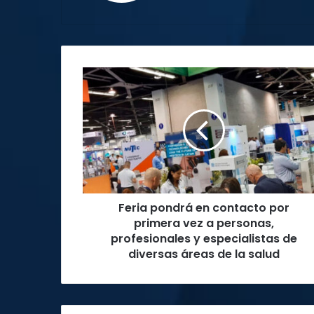
Feria
pondrá
en
contacto
por
primera
vez
a
personas,
Feria pondrá en contacto por
profesionales
y
primera vez a personas,
especialistas
profesionales y especialistas de
de
diversas áreas de la salud
diversas
áreas
de
la