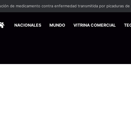
ina en la zona sur reactiva la alerta por mordeduras de murciélagos
HOME
NACIONALES
MUNDO
VITRINA COMERCIAL
TE