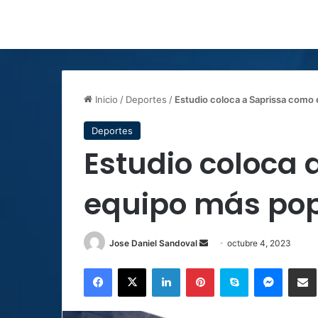
Inicio
/
Deportes
/
Estudio coloca a Saprissa como e
Deportes
Estudio coloca 
equipo más pop
Send
Jose Daniel Sandoval
octubre 4, 2023
an
Facebook
X
LinkedIn
Pinterest
Skype
Messen
C
email