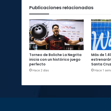
salud
Publicaciones relacionadas
Torneo de Boliche La Negrita
Más de 1.4
inicia con un histórico juego
estrenarán
perfecto
Santa Cru
Hace 2 días
Hace 1 sem