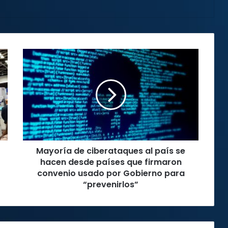
Mayoría
de
ciberataques
al
país
se
hacen
desde
países
Mayoría de ciberataques al país se
que
firmaron
hacen desde países que firmaron
convenio
convenio usado por Gobierno para
usado
“prevenirlos”
por
Gobierno
para
“prevenirlos”