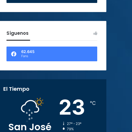
Síguenos
62.645
Fans
El Tiempo
23
℃
San José
27º - 23º
79%