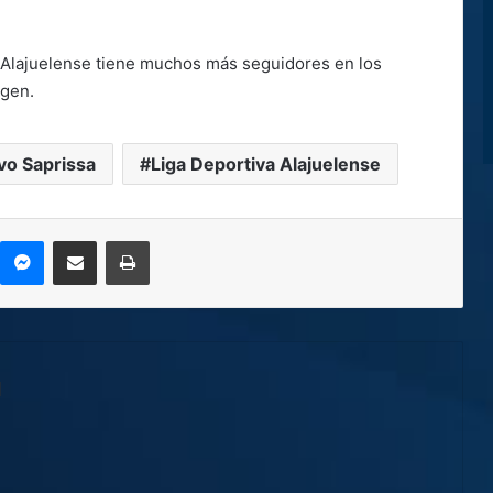
n, Alajuelense tiene muchos más seguidores en los
igen.
vo Saprissa
Liga Deportiva Alajuelense
kype
Messenger
Compartir por correo electrónico
Imprimir
l