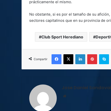
prácticamente el mismo.
No obstante, si es por el tamaño de su afició
sectores capitalinos que en su provincia de or
Club Sport Herediano
Deporti
Facebook
X
LinkedIn
Pinterest
S
Compartir
Jose Daniel Sandova
Sitio
web