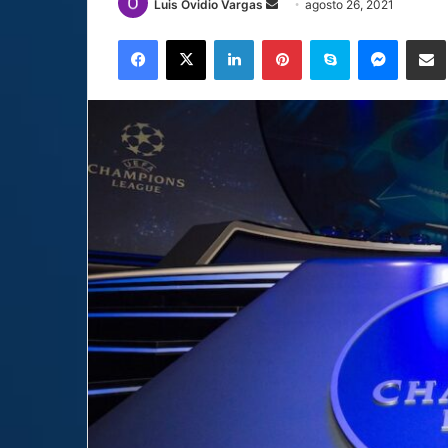
Send
Luis Ovidio Vargas
agosto 26, 2021
an
Facebook
X
LinkedIn
Pinterest
Skype
Messen
C
email