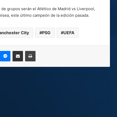
e de grupos serán el Atlético de Madrid vs Liverpool,
lsea, este último campeón de la edición pasada.
nchester City
PSG
UEFA
kype
Messenger
Compartir por correo electrónico
Imprimir