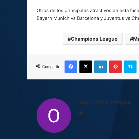
Otros de los principales atractivos de esta fas
Bayern Munich vs Barcelona y Juventus vs Che
Champions League
Ma
Facebook
X
LinkedIn
Pinterest
S
Compartir
Luis Ovidio Vargas
Sitio
web