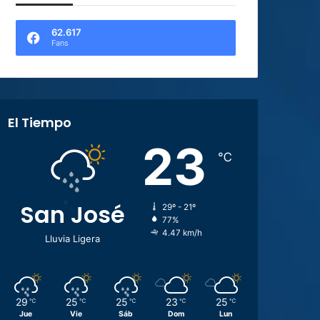
62.617
Fans
El Tiempo
23
℃
San José
29º - 21º
77%
4.47 km/h
Lluvia Ligera
29
25
25
23
25
℃
℃
℃
℃
℃
Jue
Vie
Sáb
Dom
Lun