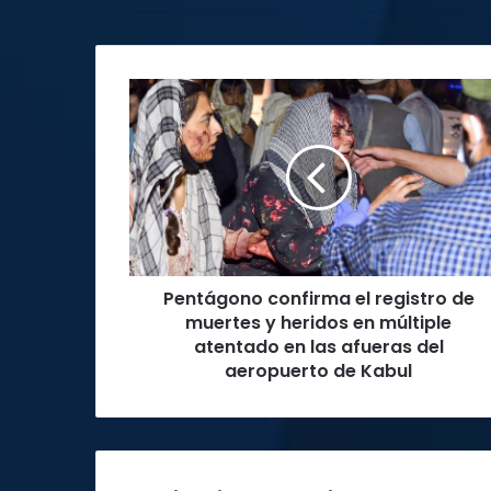
Pentágono
confirma
el
registro
de
muertes
y
heridos
en
Pentágono confirma el registro de
múltiple
atentado
muertes y heridos en múltiple
en
atentado en las afueras del
las
aeropuerto de Kabul
afueras
del
aeropuerto
de
Kabul