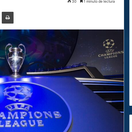
30
1 minuto de lectura
ger
ompartir por correo electrónico
Imprimir