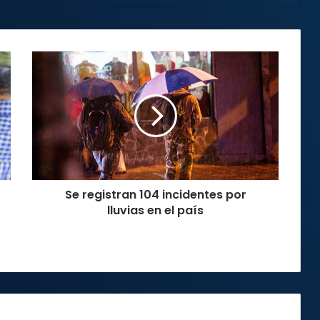
Se
registran
104
incidentes
por
lluvias
en
el
país
Se registran 104 incidentes por
lluvias en el país