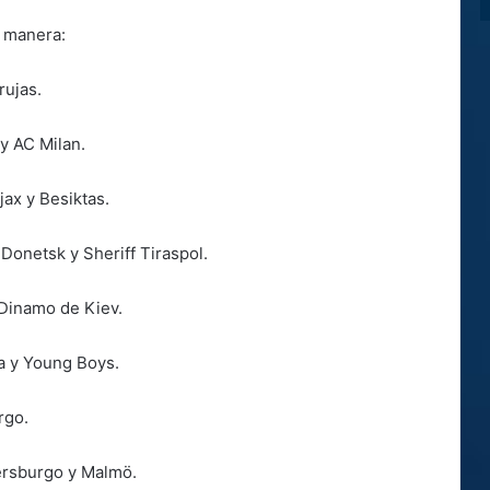
e manera:
rujas.
 y AC Milan.
ax y Besiktas.
 Donetsk y Sheriff Tiraspol.
 Dinamo de Kiev.
ta y Young Boys.
rgo.
ersburgo y Malmö.