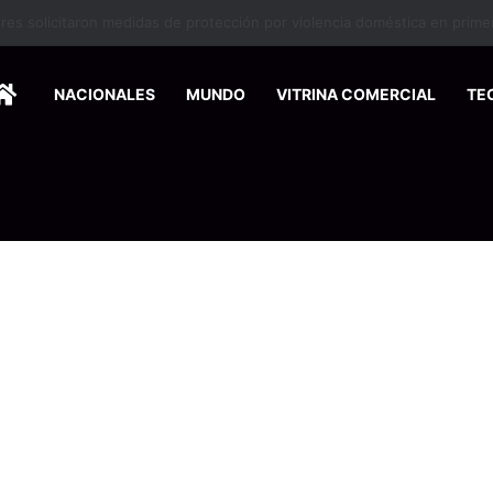
o debutará en el Festival de Cine de Nueva York
HOME
NACIONALES
MUNDO
VITRINA COMERCIAL
TE