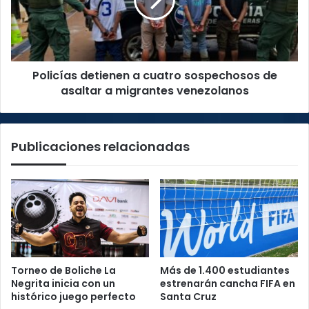
sospechosos
de
asaltar
a
migrantes
Policías detienen a cuatro sospechosos de
venezolanos
asaltar a migrantes venezolanos
Publicaciones relacionadas
Torneo de Boliche La
Más de 1.400 estudiantes
Negrita inicia con un
estrenarán cancha FIFA en
histórico juego perfecto
Santa Cruz