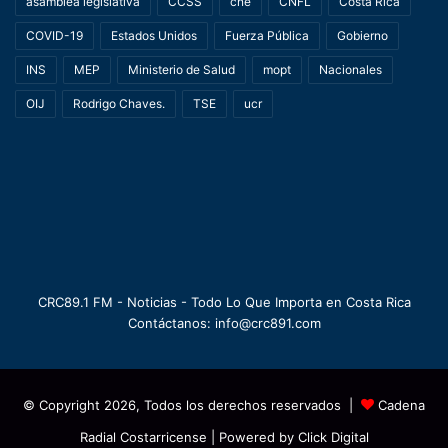
asamblea legislativa
CCSS
cne
CNFL
Costa Rica
COVID-19
Estados Unidos
Fuerza Pública
Gobierno
INS
MEP
Ministerio de Salud
mopt
Nacionales
OIJ
Rodrigo Chaves.
TSE
ucr
CRC89.1 FM - Noticias - Todo Lo Que Importa en Costa Rica
Contáctanos: info@crc891.com
© Copyright 2026, Todos los derechos reservados |
Cadena
Radial Costarricense
| Powered by
Click Digital