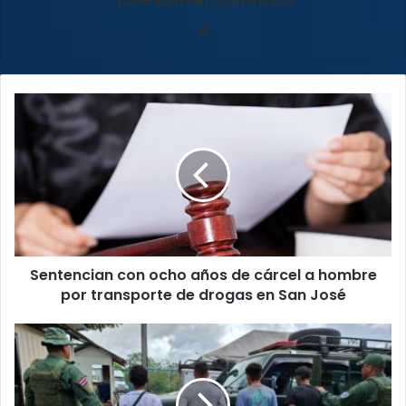
Sitio
web
Sentencian
con
ocho
años
de
cárcel
a
hombre
por
Sentencian con ocho años de cárcel a hombre
transporte
de
por transporte de drogas en San José
drogas
en
Policías
San
detienen
José
a
cuatro