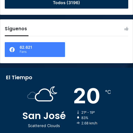
Todos (3196)
Síguenos
62.621
Fans
El Tiempo
20
℃
San José
21º - 19º
83%
2.68 km/h
Scattered Clouds